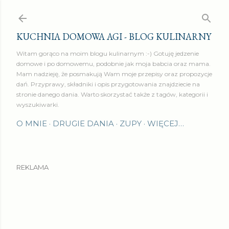
Przejdź do głównej zawartości
KUCHNIA DOMOWA AGI - BLOG KULINARNY
Witam gorąco na moim blogu kulinarnym :-) Gotuję jedzenie
domowe i po domowemu, podobnie jak moja babcia oraz mama.
Mam nadzieję, że posmakują Wam moje przepisy oraz propozycje
dań. Przyprawy, składniki i opis przygotowania znajdziecie na
stronie danego dania. Warto skorzystać także z tagów, kategorii i
wyszukiwarki.
O MNIE
DRUGIE DANIA
ZUPY
WIĘCEJ…
REKLAMA