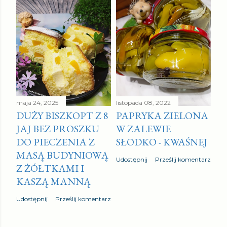
maja 24, 2025
listopada 08, 2022
DUŻY BISZKOPT Z 8
PAPRYKA ZIELONA
JAJ BEZ PROSZKU
W ZALEWIE
DO PIECZENIA Z
SŁODKO - KWAŚNEJ
MASĄ BUDYNIOWĄ
Udostępnij
Prześlij komentarz
Z ŻÓŁTKAMI I
KASZĄ MANNĄ
Udostępnij
Prześlij komentarz