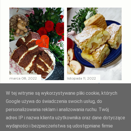
marca 08, 2022
listopada 11, 2022
MURZYNEK Z
CIASTO " UŚMIECH
KREMEM Z KASZY
TEŚCIOWEJ "
W tej witrynie są wykorzystywane pliki cookie, których
MANNY
Google używa do świadczenia swoich usług, do
Udostępnij
4 komentarze
personalizowania reklam i analizowania ruchu. Twój
Udostępnij
2 komentarze
adres IP i nazwa klienta użytkownika oraz dane dotyczące
wydajności i bezpieczeństwa są udostępniane firmie