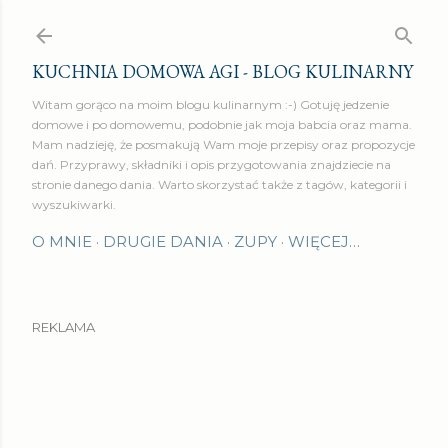
Przejdź do głównej zawartości
KUCHNIA DOMOWA AGI - BLOG KULINARNY
Witam gorąco na moim blogu kulinarnym :-) Gotuję jedzenie
domowe i po domowemu, podobnie jak moja babcia oraz mama.
Mam nadzieję, że posmakują Wam moje przepisy oraz propozycje
dań. Przyprawy, składniki i opis przygotowania znajdziecie na
stronie danego dania. Warto skorzystać także z tagów, kategorii i
wyszukiwarki.
O MNIE
DRUGIE DANIA
ZUPY
WIĘCEJ…
REKLAMA