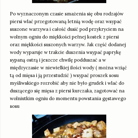
Po wyznaczonym czasie smażenia się obu rodzajów
piersi wlać przegotowaną letnią wodę oraz wsypać
suszone warzywa i całość dusić pod przykryciem na
wolnym ogniu do miękkości pełnej kostek z piersi
oraz miękkości suszonych warzyw. Jak część dodanej
wody wyparuje w trakcie duszenia wsypać paprykę
sypaną ostrą i jeszcze chwilę podduszać a w
międzyczasie w niewielkiej ilości wody ( można wziąć
tą od mięsa i ją przestudzić ) wsypać proszek sosu
myśliwskiego rozrobić aby nie było grudek i wlać do
duszącego się mięsa z piersi kurczaka, zagotować na
wolniutkim ogniu do momentu powstania gęstawego
sosu