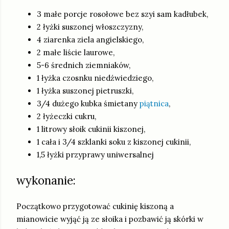
3 małe porcje rosołowe bez szyi sam kadłubek,
2 łyżki suszonej włoszczyzny,
4 ziarenka ziela angielskiego,
2 małe liście laurowe,
5-6 średnich ziemniaków,
1 łyżka czosnku niedźwiedziego,
1 łyżka suszonej pietruszki,
3/4 dużego kubka śmietany
piątnica
,
2 łyżeczki cukru,
1 litrowy słoik cukinii kiszonej,
1 cała i 3/4 szklanki soku z kiszonej cukinii,
1,5 łyżki przyprawy uniwersalnej
wykonanie:
Początkowo przygotować cukinię kiszoną a
mianowicie wyjąć ją ze słoika i pozbawić ją skórki w