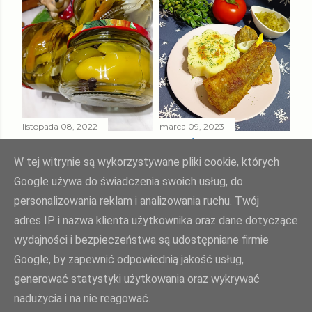
listopada 08, 2022
marca 09, 2023
PAPRYKA ZIELONA
SMAŻONY
W ZALEWIE
MORSZCZUK
W tej witrynie są wykorzystywane pliki cookie, których
SŁODKO - KWAŚNEJ
TUSZKA
Google używa do świadczenia swoich usług, do
personalizowania reklam i analizowania ruchu. Twój
Udostępnij
Prześlij komentarz
Udostępnij
Prześlij komentarz
adres IP i nazwa klienta użytkownika oraz dane dotyczące
wydajności i bezpieczeństwa są udostępniane firmie
Google, by zapewnić odpowiednią jakość usług,
Agnieszka Żuk - Swojskie jedzonko, domowa kuchnia Agi
generować statystyki użytkowania oraz wykrywać
nadużycia i na nie reagować.
polityka prywatności
| opiekun bloga:
weblove.pl