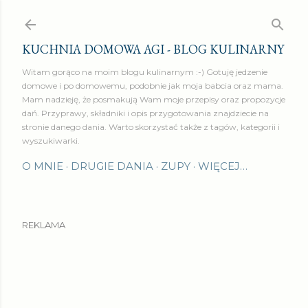
Przejdź do głównej zawartości
KUCHNIA DOMOWA AGI - BLOG KULINARNY
Witam gorąco na moim blogu kulinarnym :-) Gotuję jedzenie
domowe i po domowemu, podobnie jak moja babcia oraz mama.
Mam nadzieję, że posmakują Wam moje przepisy oraz propozycje
dań. Przyprawy, składniki i opis przygotowania znajdziecie na
stronie danego dania. Warto skorzystać także z tagów, kategorii i
wyszukiwarki.
O MNIE
DRUGIE DANIA
ZUPY
WIĘCEJ…
REKLAMA