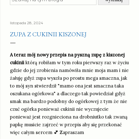
listopada 28, 2024
ZUPA Z CUKINII KISZONEJ
A teraz mój nowy przepis na pyszną zupę z kiszonej
cukinii
którą robiłam w tym roku pierwszy raz w życiu
gdzie do jej zrobienia namówiła mnie moja mam i nie
żałuję gdyż zupa wyszła po prostu mega smaczna, jak
to mój syn stwierdził "mamo ona jest smaczna taka
oszukana ogórkowa" a dlaczego tak powiedział gdyż
smak ma bardzo podobny do ogórkowej z tym że nie
czuć ogórka ponieważ cukinii nie wyczujecie
ponieważ jest rozgnieciona na drobniutko tak zwaną
papkę musicie zajrzeć w przepis aby się przekonać
więc całym sercem 💕 Zapraszam