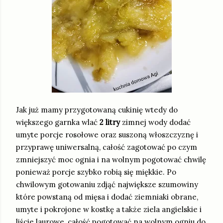
Jak już mamy przygotowaną cukinię wtedy do
większego garnka wlać
2 litry
zimnej wody dodać
umyte porcje rosołowe oraz suszoną włoszczyznę i
przyprawę uniwersalną, całość zagotować po czym
zmniejszyć moc ognia i na wolnym pogotować chwilę
ponieważ porcje szybko robią się miękkie. Po
chwilowym gotowaniu zdjąć największe szumowiny
które powstaną od mięsa i dodać ziemniaki obrane,
umyte i pokrojone w kostkę a także ziela angielskie i
liście laurowe, całość pogotować na wolnym ogniu do