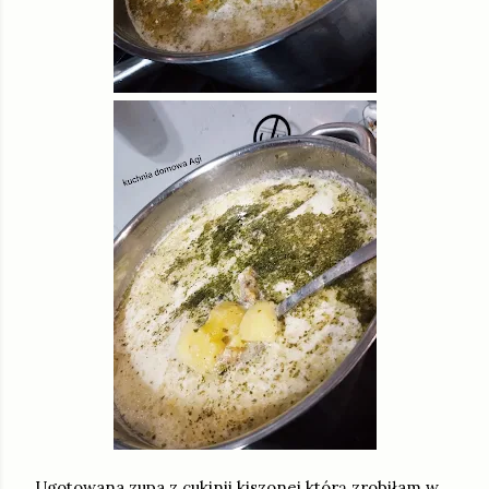
Ugotowana zupa z cukinii kiszonej którą zrobiłam w