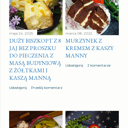
maja 24, 2025
marca 08, 2022
DUŻY BISZKOPT Z 8
MURZYNEK Z
JAJ BEZ PROSZKU
KREMEM Z KASZY
DO PIECZENIA Z
MANNY
MASĄ BUDYNIOWĄ
Udostępnij
2 komentarze
Z ŻÓŁTKAMI I
KASZĄ MANNĄ
Udostępnij
Prześlij komentarz