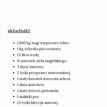
składniki:
1,900 kg nogi wieprzowe tylne,
1 kg żeberka pieczeniowe,
1,5 litra wody,
8 ziarenek ziela angielskiego,
3 liście laurowe,
2 łyżki przyprawy uniwersalnej,
1 mały kawałek korzenia selera,
1 duża marchew,
1 mały korzeń pietruszki,
1 malutki por,
1,5 łyżki lubczyk suszony,