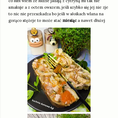
co lubi wiem że ludzie jadają z cytryną mi tak nie
smakuje a z octem owszem, jeśli szybko się jej nie zje
to nic nie przeszkadza bo jeśli w słoikach wlana na
gorąco stężeje to może stać
miesiąc
a nawet dłużej