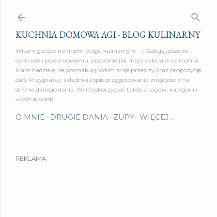
Przejdź do głównej zawartości
KUCHNIA DOMOWA AGI - BLOG KULINARNY
Witam gorąco na moim blogu kulinarnym :-) Gotuję jedzenie
domowe i po domowemu, podobnie jak moja babcia oraz mama.
Mam nadzieję, że posmakują Wam moje przepisy oraz propozycje
dań. Przyprawy, składniki i opis przygotowania znajdziecie na
stronie danego dania. Warto skorzystać także z tagów, kategorii i
wyszukiwarki.
O MNIE
DRUGIE DANIA
ZUPY
WIĘCEJ…
REKLAMA