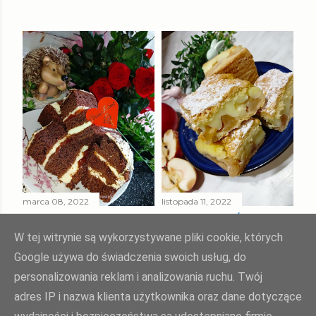
marca 08, 2022
listopada 11, 2022
MURZYNEK Z
CIASTO " UŚMIECH
KREMEM Z KASZY
TEŚCIOWEJ "
W tej witrynie są wykorzystywane pliki cookie, których
MANNY
Google używa do świadczenia swoich usług, do
Udostępnij
4 komentarze
personalizowania reklam i analizowania ruchu. Twój
Udostępnij
2 komentarze
adres IP i nazwa klienta użytkownika oraz dane dotyczące