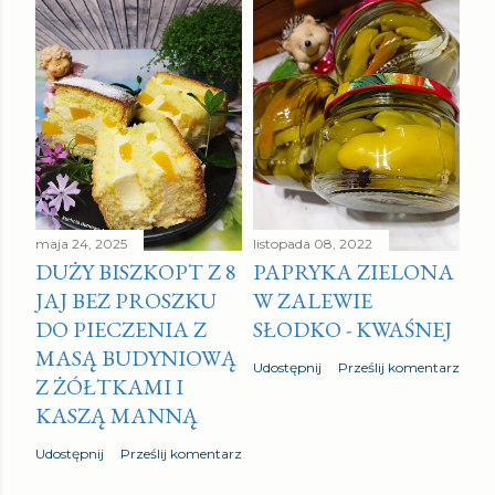
maja 24, 2025
listopada 08, 2022
DUŻY BISZKOPT Z 8
PAPRYKA ZIELONA
JAJ BEZ PROSZKU
W ZALEWIE
DO PIECZENIA Z
SŁODKO - KWAŚNEJ
MASĄ BUDYNIOWĄ
Udostępnij
Prześlij komentarz
Z ŻÓŁTKAMI I
KASZĄ MANNĄ
Udostępnij
Prześlij komentarz