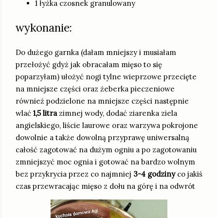
1 łyżka czosnek granulowany
wykonanie:
Do dużego garnka (dałam mniejszy i musiałam
przełożyć gdyż jak obracałam mięso to się
poparzyłam) ułożyć nogi tylne wieprzowe przecięte
na mniejsze części oraz żeberka pieczeniowe
również podzielone na mniejsze części następnie
wlać
1,5 litra
zimnej wody, dodać ziarenka ziela
angielskiego, liście laurowe oraz warzywa pokrojone
dowolnie a także dowolną przyprawę uniwersalną
całość zagotować na dużym ogniu a po zagotowaniu
zmniejszyć moc ognia i gotować na bardzo wolnym
bez przykrycia przez co najmniej
3-4 godziny
co jakiś
czas przewracając mięso z dołu na górę i na odwrót