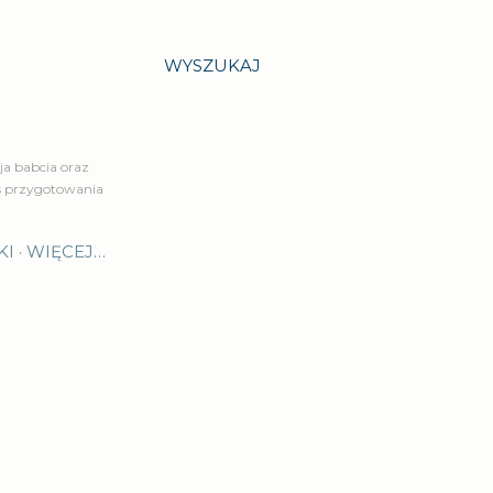
WYSZUKAJ
a babcia oraz
is przygotowania
KI
WIĘCEJ…