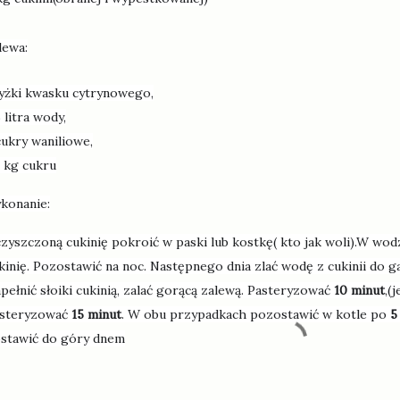
lewa:
łyżki kwasku cytrynowego,
5 litra wody,
cukry waniliowe,
5 kg cukru
konanie:
zyszczoną cukinię pokroić w paski lub kostkę( kto jak woli).W wod
kinię. Pozostawić na noc. Następnego dnia zlać wodę z cukinii do g
pełnić słoiki cukinią, zalać gorącą zalewą. Pasteryzować
10 minut
,(
steryzować
15 minut
. W obu przypadkach pozostawić w kotle po
5
stawić do góry dnem