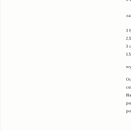
za
3 
2,
3 
1,
wy
Oc
cu
Na
pa
po