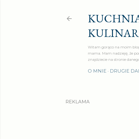
KUCHNIA
KULINA
Witam gorąco na moim blog
mama. Mam nadzieję, że pos
znajdziecie na stronie daneg
O MNIE
DRUGIE DA
REKLAMA