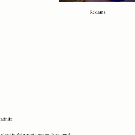
ładniki:
kg cukinii(obranej i wypestkowanej)