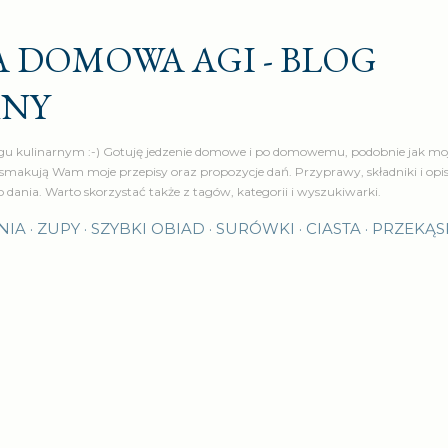
Przejdź do głównej zawartości
 DOMOWA AGI - BLOG
RNY
u kulinarnym :-) Gotuję jedzenie domowe i po domowemu, podobnie jak moj
makują Wam moje przepisy oraz propozycje dań. Przyprawy, składniki i op
o dania. Warto skorzystać także z tagów, kategorii i wyszukiwarki.
NIA
ZUPY
SZYBKI OBIAD
SURÓWKI
CIASTA
PRZEKĄS