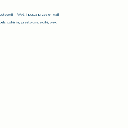
ostępnij
Wyślij posta przez e-mail
els:
cukinia
przetwory
słoiki
weki