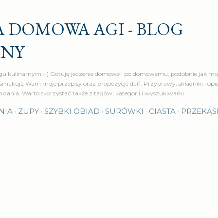
Przejdź do głównej zawartości
 DOMOWA AGI - BLOG
RNY
u kulinarnym :-) Gotuję jedzenie domowe i po domowemu, podobnie jak moj
makują Wam moje przepisy oraz propozycje dań. Przyprawy, składniki i op
o dania. Warto skorzystać także z tagów, kategorii i wyszukiwarki.
NIA
ZUPY
SZYBKI OBIAD
SURÓWKI
CIASTA
PRZEKĄS