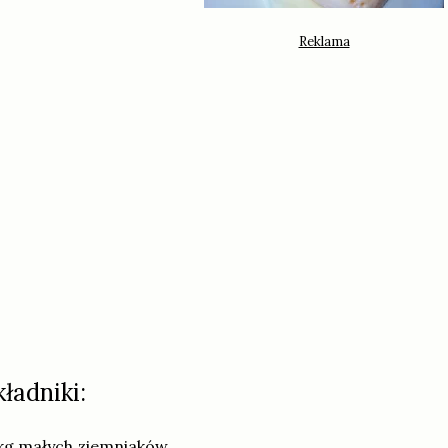
kładniki:
kg małych ziemniaków,