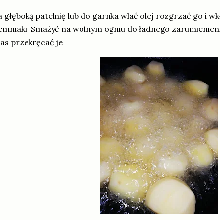
 głęboką patelnię lub do garnka wlać olej rozgrzać go i 
emniaki. Smażyć na wolnym ogniu do ładnego zarumienienia
as przekręcać je