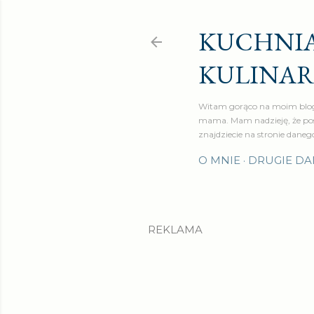
KUCHNIA
KULINA
Witam gorąco na moim blog
mama. Mam nadzieję, że pos
znajdziecie na stronie daneg
O MNIE
DRUGIE DA
REKLAMA