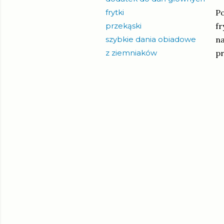
frytki
Po
przekąski
fr
szybkie dania obiadowe
na
z ziemniaków
pr