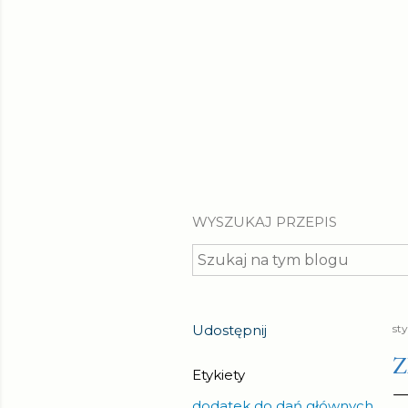
WYSZUKAJ PRZEPIS
Udostępnij
st
Z
Etykiety
dodatek do dań głównych