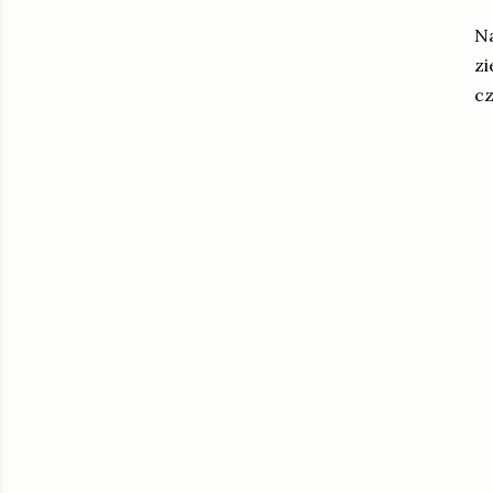
Na
zi
cz