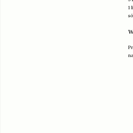
1 
só
w
Pr
na