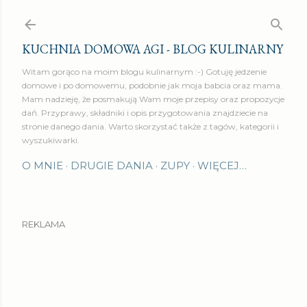
Przejdź do głównej zawartości
KUCHNIA DOMOWA AGI - BLOG KULINARNY
Witam gorąco na moim blogu kulinarnym :-) Gotuję jedzenie
domowe i po domowemu, podobnie jak moja babcia oraz mama.
Mam nadzieję, że posmakują Wam moje przepisy oraz propozycje
dań. Przyprawy, składniki i opis przygotowania znajdziecie na
stronie danego dania. Warto skorzystać także z tagów, kategorii i
wyszukiwarki.
O MNIE
DRUGIE DANIA
ZUPY
WIĘCEJ…
REKLAMA