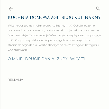
Przejdź do głównej zawartości
KUCHNIA DOMOWA AGI - BLOG KULINARNY
Witam gorąco na moim blogu kulinarnym :-) Gotuję jedzenie
domowe i po domowemu, podobnie jak moja babcia oraz mama.
Mam nadzieję, że posmakują Wam moje przepisy oraz propozycje
dań. Przyprawy, składniki i opis przygotowania znajdziecie na
stronie danego dania. Warto skorzystać także z tagów, kategorii i
wyszukiwarki.
O MNIE
DRUGIE DANIA
ZUPY
WIĘCEJ…
REKLAMA