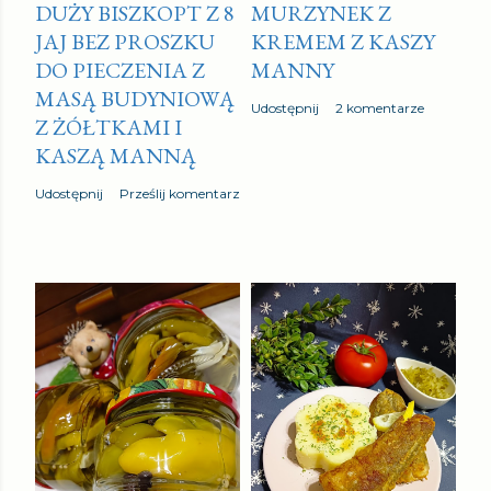
DUŻY BISZKOPT Z 8
MURZYNEK Z
JAJ BEZ PROSZKU
KREMEM Z KASZY
DO PIECZENIA Z
MANNY
MASĄ BUDYNIOWĄ
Udostępnij
2 komentarze
Z ŻÓŁTKAMI I
KASZĄ MANNĄ
Udostępnij
Prześlij komentarz