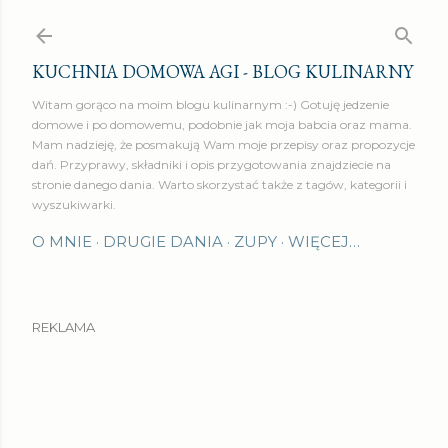
Przejdź do głównej zawartości
KUCHNIA DOMOWA AGI - BLOG KULINARNY
Witam gorąco na moim blogu kulinarnym :-) Gotuję jedzenie
domowe i po domowemu, podobnie jak moja babcia oraz mama.
Mam nadzieję, że posmakują Wam moje przepisy oraz propozycje
dań. Przyprawy, składniki i opis przygotowania znajdziecie na
stronie danego dania. Warto skorzystać także z tagów, kategorii i
wyszukiwarki.
O MNIE
DRUGIE DANIA
ZUPY
WIĘCEJ…
REKLAMA