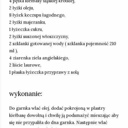
4 pętka kiełbasy śląskiej krótkiej,
2 łyżki oleju,
8 łyżek keczupu łagodnego,
2 łyżki majeranku,
1 łyżeczka cukru,
2 łyżki suszonej włoszczyzny,
2 szklanki gotowanej wody ( szklanka pojemność 210
ml ),
4 ziarenka ziela angielskiego,
2 liście laurowe,
1 płaska łyżeczka przyprawy z solą
wykonanie:
Do garnka wlać olej, dodać pokrojoną w plastry
kiełbasę dowolną i chwilę ją podsmażyć mieszając aby
się nie przypaliła do dna garnka. Następnie wlać