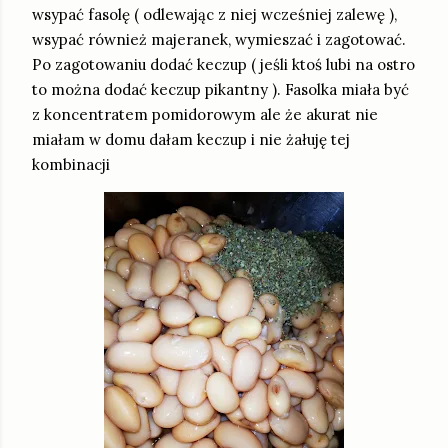
wsypać fasolę ( odlewając z niej wcześniej zalewę ),
wsypać również majeranek, wymieszać i zagotować.
Po zagotowaniu dodać keczup ( jeśli ktoś lubi na ostro
to można dodać keczup pikantny ). Fasolka miała być
z koncentratem pomidorowym ale że akurat nie
miałam w domu dałam keczup i nie żałuję tej
kombinacji