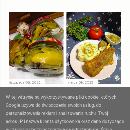
listopada 08, 2022
marca 09, 2023
PAPRYKA ZIELONA
SMAŻONY
W ZALEWIE
MORSZCZUK
W tej witrynie są wykorzystywane pliki cookie, których
SŁODKO - KWAŚNEJ
TUSZKA
Google używa do świadczenia swoich usług, do
personalizowania reklam i analizowania ruchu. Twój
Udostępnij
Prześlij komentarz
Udostępnij
Prześlij komentarz
adres IP i nazwa klienta użytkownika oraz dane dotyczące
wydajności i bezpieczeństwa są udostępniane firmie