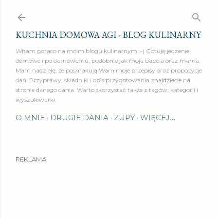
Przejdź do głównej zawartości
KUCHNIA DOMOWA AGI - BLOG KULINARNY
Witam gorąco na moim blogu kulinarnym :-) Gotuję jedzenie
domowe i po domowemu, podobnie jak moja babcia oraz mama.
Mam nadzieję, że posmakują Wam moje przepisy oraz propozycje
dań. Przyprawy, składniki i opis przygotowania znajdziecie na
stronie danego dania. Warto skorzystać także z tagów, kategorii i
wyszukiwarki.
O MNIE
DRUGIE DANIA
ZUPY
WIĘCEJ…
REKLAMA