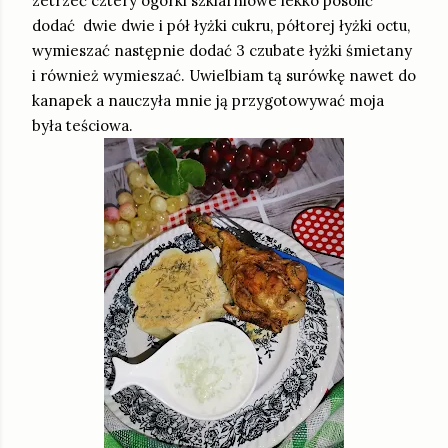
zetrzeć cztery ogórki szklarniowe lekko posolić
dodać dwie dwie i pół łyżki cukru, półtorej łyżki octu,
wymieszać następnie dodać 3 czubate łyżki śmietany
i również wymieszać. Uwielbiam tą surówkę nawet do
kanapek a nauczyła mnie ją przygotowywać moja
była teściowa.