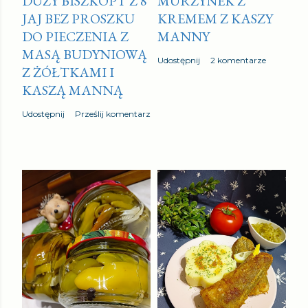
DUŻY BISZKOPT Z 8
MURZYNEK Z
JAJ BEZ PROSZKU
KREMEM Z KASZY
DO PIECZENIA Z
MANNY
MASĄ BUDYNIOWĄ
Udostępnij
2 komentarze
Z ŻÓŁTKAMI I
KASZĄ MANNĄ
Udostępnij
Prześlij komentarz