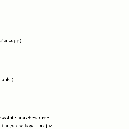
ści zupy ),
onki ),
dowolnie marchew oraz
 mięsa na kości. Jak już