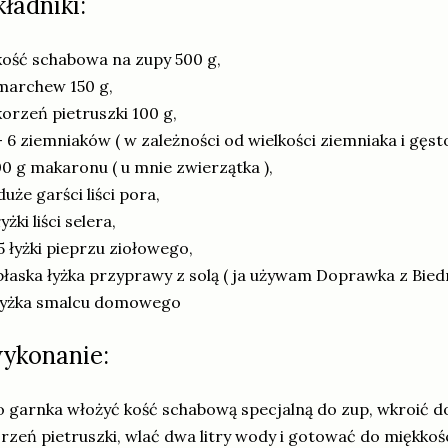
kładniki:
kość schabowa na zupy 500 g,
marchew 150 g,
korzeń pietruszki 100 g,
- 6 ziemniaków ( w zależności od wielkości ziemniaka i gęsto
0 g makaronu ( u mnie zwierzątka ),
duże garści liści pora,
łyżki liści selera,
5 łyżki pieprzu ziołowego,
płaska łyżka przyprawy z solą ( ja używam Doprawka z Biedr
 łyżka smalcu domowego
ykonanie:
 garnka włożyć kość schabową specjalną do zup, wkroić 
rzeń pietruszki, wlać dwa litry wody i gotować do miękkości