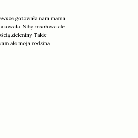
k zawsze gotowała nam mama
makowała. Niby rosołowa ale
cią zieleniny. Takie
 wam ale moja rodzina