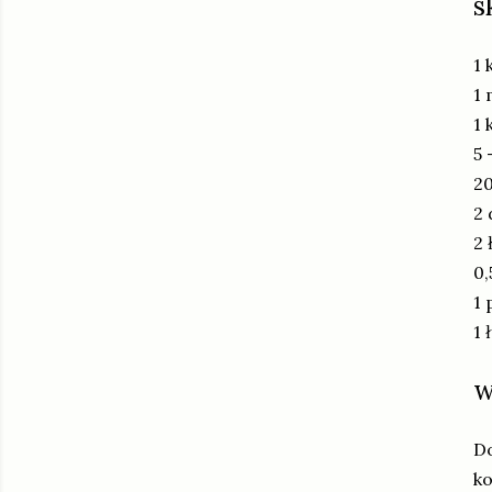
s
1 
1 
1 
5 
20
2 
2 
0,
1 
1
w
Do
ko