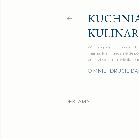
KUCHNIA
KULINA
Witam gorąco na moim blog
mama. Mam nadzieję, że pos
znajdziecie na stronie daneg
O MNIE
DRUGIE DA
REKLAMA