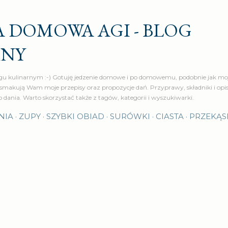
Przejdź do głównej zawartości
 DOMOWA AGI - BLOG
RNY
u kulinarnym :-) Gotuję jedzenie domowe i po domowemu, podobnie jak moj
makują Wam moje przepisy oraz propozycje dań. Przyprawy, składniki i op
o dania. Warto skorzystać także z tagów, kategorii i wyszukiwarki.
NIA
ZUPY
SZYBKI OBIAD
SURÓWKI
CIASTA
PRZEKĄS