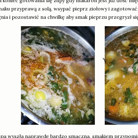
 koniec gotowania się zupy gdy makaron jest już dość mi
aku przyprawą z solą, wsypać pieprz ziołowy i zagotować 
nia i pozostawić na chwilkę aby smak pieprzu przegryzł s
pa wyszła naprawdę bardzo smaczna, smakiem przypominał