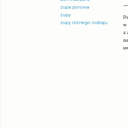
zupa porowa
zupy
Dz
zupy różnego rodzaju
w 
z 
na
uw