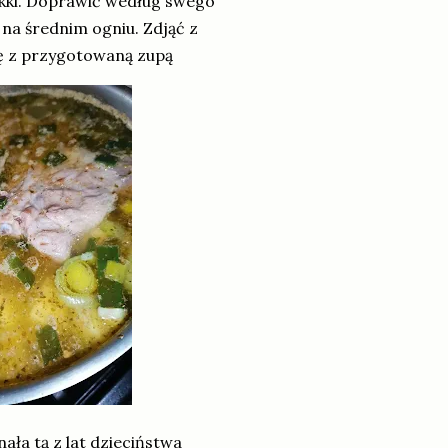
ękki. Doprawić według swego
na średnim ogniu. Zdjąć z
ię z przygotowaną zupą
a tą z lat dzieciństwa