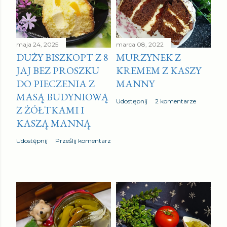
maja 24, 2025
marca 08, 2022
DUŻY BISZKOPT Z 8
MURZYNEK Z
JAJ BEZ PROSZKU
KREMEM Z KASZY
DO PIECZENIA Z
MANNY
MASĄ BUDYNIOWĄ
Udostępnij
2 komentarze
Z ŻÓŁTKAMI I
KASZĄ MANNĄ
Udostępnij
Prześlij komentarz