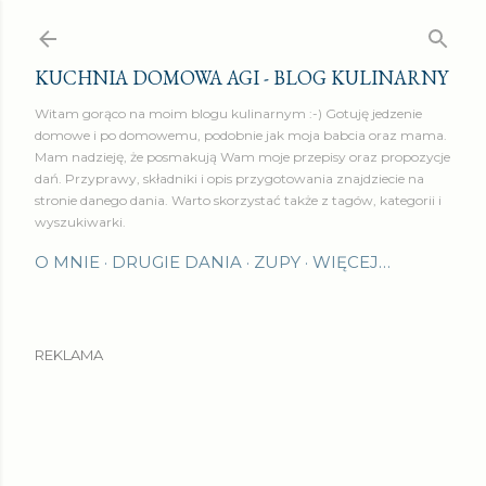
Przejdź do głównej zawartości
KUCHNIA DOMOWA AGI - BLOG KULINARNY
Witam gorąco na moim blogu kulinarnym :-) Gotuję jedzenie
domowe i po domowemu, podobnie jak moja babcia oraz mama.
Mam nadzieję, że posmakują Wam moje przepisy oraz propozycje
dań. Przyprawy, składniki i opis przygotowania znajdziecie na
stronie danego dania. Warto skorzystać także z tagów, kategorii i
wyszukiwarki.
O MNIE
DRUGIE DANIA
ZUPY
WIĘCEJ…
REKLAMA