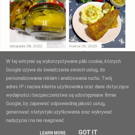
listopada 08, 2022
marca 09, 2023
PAPRYKA ZIELONA
SMAŻONY
W ZALEWIE
MORSZCZUK
W tej witrynie są wykorzystywane pliki cookie, których
SŁODKO - KWAŚNEJ
TUSZKA
Google używa do świadczenia swoich usług, do
personalizowania reklam i analizowania ruchu. Twój
Udostępnij
Prześlij komentarz
Udostępnij
Prześlij komentarz
adres IP i nazwa klienta użytkownika oraz dane dotyczące
wydajności i bezpieczeństwa są udostępniane firmie
Google, by zapewnić odpowiednią jakość usług,
Agnieszka Żuk - Swojskie jedzonko, domowa kuchnia Agi
generować statystyki użytkowania oraz wykrywać
nadużycia i na nie reagować.
polityka prywatności
| opiekun bloga:
weblove.pl
GOT IT
LEARN MORE