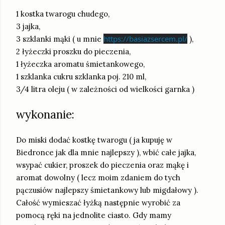
1 kostka twarogu chudego,
3 jajka,
https://basiazsercem.pl/
3 szklanki mąki ( u mnie
),
2 łyżeczki proszku do pieczenia,
1 łyżeczka aromatu śmietankowego,
1 szklanka cukru szklanka poj. 210 ml,
3/4 litra oleju ( w zależności od wielkości garnka )
wykonanie:
Do miski dodać kostkę twarogu ( ja kupuję w
Biedronce jak dla mnie najlepszy ), wbić całe jajka,
wsypać cukier, proszek do pieczenia oraz mąkę i
aromat dowolny ( lecz moim zdaniem do tych
pączusiów najlepszy śmietankowy lub migdałowy ).
Całość wymieszać łyżką następnie wyrobić za
pomocą ręki na jednolite ciasto. Gdy mamy