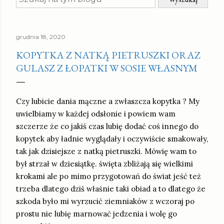
grudnia 18, 2020
KOPYTKA Z NATKĄ PIETRUSZKI ORAZ
GULASZ Z ŁOPATKI W SOSIE WŁASNYM
Czy lubicie dania mączne a zwłaszcza kopytka ? My
uwielbiamy w każdej odsłonie i powiem wam
szczerze że co jakiś czas lubię dodać coś innego do
kopytek aby ładnie wyglądały i oczywiście smakowały,
tak jak dzisiejsze z natką pietruszki. Mówię wam to
był strzał w dziesiątkę. święta zbliżają się wielkimi
krokami ale po mimo przygotowań do świat jeść też
trzeba dlatego dziś właśnie taki obiad a to dlatego że
szkoda było mi wyrzucić ziemniaków z wczoraj po
prostu nie lubię marnować jedzenia i wolę go