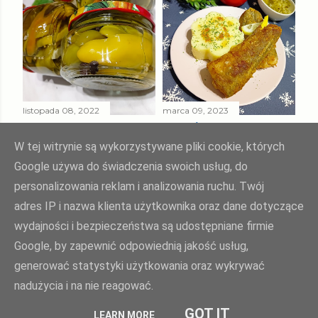
listopada 08, 2022
marca 09, 2023
PAPRYKA ZIELONA
SMAŻONY
W ZALEWIE
MORSZCZUK
W tej witrynie są wykorzystywane pliki cookie, których
SŁODKO - KWAŚNEJ
TUSZKA
Google używa do świadczenia swoich usług, do
personalizowania reklam i analizowania ruchu. Twój
Udostępnij
Prześlij komentarz
Udostępnij
Prześlij komentarz
adres IP i nazwa klienta użytkownika oraz dane dotyczące
wydajności i bezpieczeństwa są udostępniane firmie
Google, by zapewnić odpowiednią jakość usług,
Agnieszka Żuk - Swojskie jedzonko, domowa kuchnia Agi
generować statystyki użytkowania oraz wykrywać
nadużycia i na nie reagować.
polityka prywatności
| opiekun bloga:
weblove.pl
GOT IT
LEARN MORE