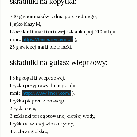
składniki na kopytka:
730 g ziemniaków z dnia poprzedniego,
1 jajko klasy M,
1,5 szklanki maki tortowej szklanka poj. 210 ml ( u
https://basiazsercem.pl/
mnie
),
25 g świeżej natki pietruszki.
składniki na gulasz wieprzowy:
1,5 kg łopatki wieprzowej,
1 łyżka przyprawy do mięsa ( u
http://www.knorr.com/
mnie
),
1 łyżka pieprzu ziołowego,
2 łyżki oleju,
3 szklanki przegotowanej ciepłej wody,
1 łyżka suszonej włoszczyzny,
4 ziela angielskie,