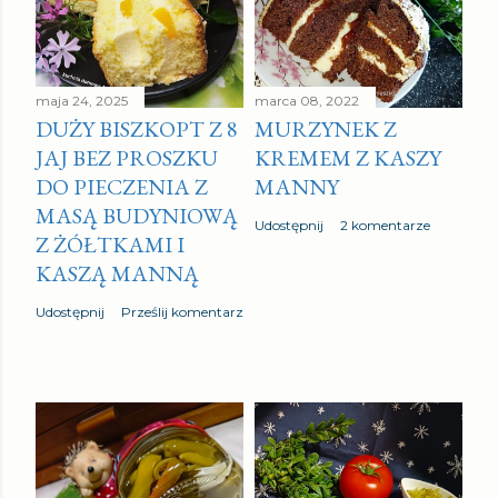
maja 24, 2025
marca 08, 2022
DUŻY BISZKOPT Z 8
MURZYNEK Z
JAJ BEZ PROSZKU
KREMEM Z KASZY
DO PIECZENIA Z
MANNY
MASĄ BUDYNIOWĄ
Udostępnij
2 komentarze
Z ŻÓŁTKAMI I
KASZĄ MANNĄ
Udostępnij
Prześlij komentarz