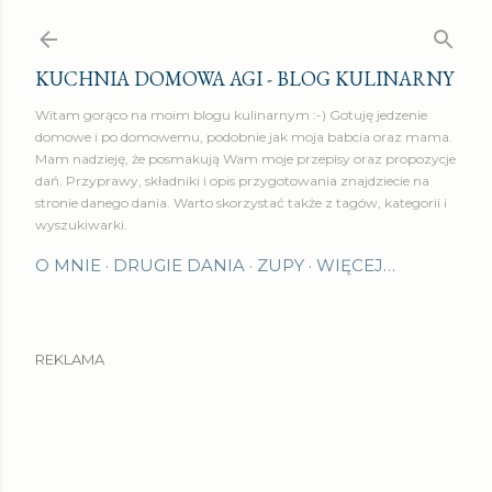
Przejdź do głównej zawartości
KUCHNIA DOMOWA AGI - BLOG KULINARNY
Witam gorąco na moim blogu kulinarnym :-) Gotuję jedzenie
domowe i po domowemu, podobnie jak moja babcia oraz mama.
Mam nadzieję, że posmakują Wam moje przepisy oraz propozycje
dań. Przyprawy, składniki i opis przygotowania znajdziecie na
stronie danego dania. Warto skorzystać także z tagów, kategorii i
wyszukiwarki.
O MNIE
DRUGIE DANIA
ZUPY
WIĘCEJ…
REKLAMA