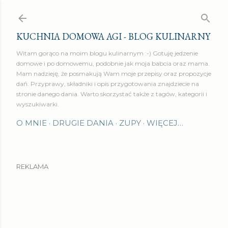
Przejdź do głównej zawartości
KUCHNIA DOMOWA AGI - BLOG KULINARNY
Witam gorąco na moim blogu kulinarnym :-) Gotuję jedzenie
domowe i po domowemu, podobnie jak moja babcia oraz mama.
Mam nadzieję, że posmakują Wam moje przepisy oraz propozycje
dań. Przyprawy, składniki i opis przygotowania znajdziecie na
stronie danego dania. Warto skorzystać także z tagów, kategorii i
wyszukiwarki.
O MNIE
DRUGIE DANIA
ZUPY
WIĘCEJ…
REKLAMA