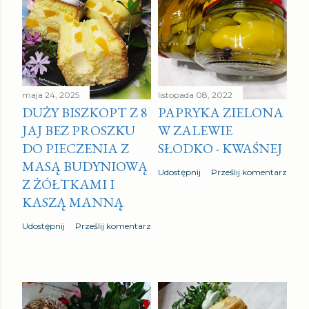
maja 24, 2025
listopada 08, 2022
DUŻY BISZKOPT Z 8
PAPRYKA ZIELONA
JAJ BEZ PROSZKU
W ZALEWIE
DO PIECZENIA Z
SŁODKO - KWAŚNEJ
MASĄ BUDYNIOWĄ
Udostępnij
Prześlij komentarz
Z ŻÓŁTKAMI I
KASZĄ MANNĄ
Udostępnij
Prześlij komentarz