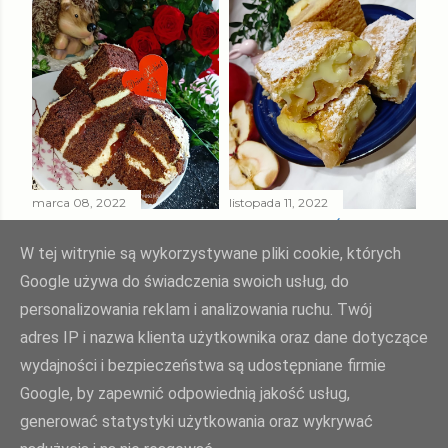
marca 08, 2022
listopada 11, 2022
MURZYNEK Z
CIASTO " UŚMIECH
KREMEM Z KASZY
TEŚCIOWEJ "
W tej witrynie są wykorzystywane pliki cookie, których
MANNY
Google używa do świadczenia swoich usług, do
Udostępnij
4 komentarze
personalizowania reklam i analizowania ruchu. Twój
Udostępnij
2 komentarze
adres IP i nazwa klienta użytkownika oraz dane dotyczące
wydajności i bezpieczeństwa są udostępniane firmie
Google, by zapewnić odpowiednią jakość usług,
Agnieszka Żuk - Swojskie jedzonko, domowa kuchnia Agi
generować statystyki użytkowania oraz wykrywać