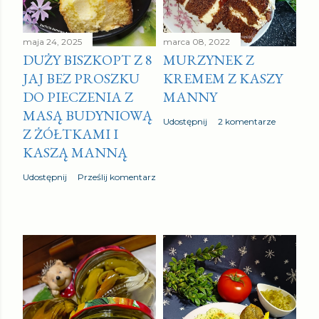
maja 24, 2025
marca 08, 2022
DUŻY BISZKOPT Z 8
MURZYNEK Z
JAJ BEZ PROSZKU
KREMEM Z KASZY
DO PIECZENIA Z
MANNY
MASĄ BUDYNIOWĄ
Udostępnij
2 komentarze
Z ŻÓŁTKAMI I
KASZĄ MANNĄ
Udostępnij
Prześlij komentarz