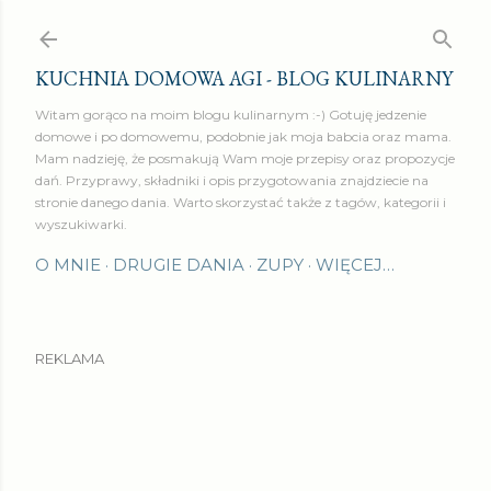
Przejdź do głównej zawartości
KUCHNIA DOMOWA AGI - BLOG KULINARNY
Witam gorąco na moim blogu kulinarnym :-) Gotuję jedzenie
domowe i po domowemu, podobnie jak moja babcia oraz mama.
Mam nadzieję, że posmakują Wam moje przepisy oraz propozycje
dań. Przyprawy, składniki i opis przygotowania znajdziecie na
stronie danego dania. Warto skorzystać także z tagów, kategorii i
wyszukiwarki.
O MNIE
DRUGIE DANIA
ZUPY
WIĘCEJ…
REKLAMA