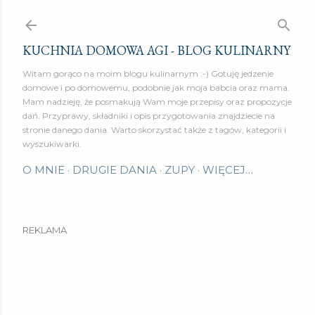
Przejdź do głównej zawartości
KUCHNIA DOMOWA AGI - BLOG KULINARNY
Witam gorąco na moim blogu kulinarnym :-) Gotuję jedzenie
domowe i po domowemu, podobnie jak moja babcia oraz mama.
Mam nadzieję, że posmakują Wam moje przepisy oraz propozycje
dań. Przyprawy, składniki i opis przygotowania znajdziecie na
stronie danego dania. Warto skorzystać także z tagów, kategorii i
wyszukiwarki.
O MNIE
DRUGIE DANIA
ZUPY
WIĘCEJ…
REKLAMA