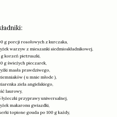
kładniki:
0 g porcji rosołowych z kurczaka,
łyżek warzyw z mieszanki siedmioskładnikowej,
 g korzeń pietruszki,
0 g świeżych pieczarek,
łyżki masła prawdziwego,
ziemniaków ( u mnie młode ),
ziarenka ziela angielskiego,
liść laurowy,
5 łyżeczki przyprawy uniwersalnej,
łyżek makaronu gwiazdki,
serki topione gouda po 100 g każdy,