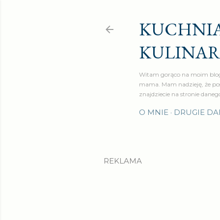
KUCHNIA
KULINA
Witam gorąco na moim blog
mama. Mam nadzieję, że pos
znajdziecie na stronie daneg
O MNIE
DRUGIE DA
REKLAMA