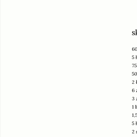
s
60
5 
75
50
2 
6 
3 
1 
1,
5 
2 