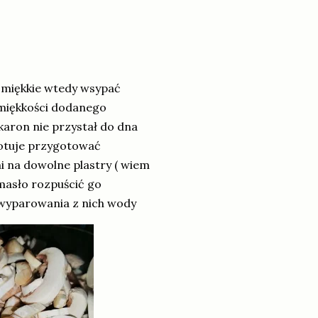
ż miękkie wtedy wsypać
 miękkości dodanego
aron nie przystał do dna
gotuje przygotować
mi na dowolne plastry ( wiem
 masło rozpuścić go
 wyparowania z nich wody