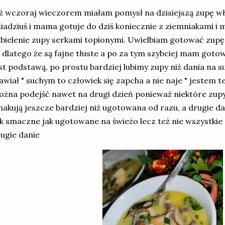
ż wczoraj wieczorem miałam pomysł na dzisiejszą zupę wł
iadziuś i mama gotuje do dziś koniecznie z ziemniakami 
bielenie zupy serkami topionymi. Uwielbiam gotować zupę
 dlatego że są fajne tłuste a po za tym szybciej mam got
st podstawą, po prostu bardziej lubimy zupy niż dania na s
wiał " suchym to człowiek się zapcha a nie naje " jestem 
żna podejść nawet na drugi dzień ponieważ niektóre zup
akują jeszcze bardziej niż ugotowana od razu, a drugie da
k smaczne jak ugotowane na świeżo lecz też nie wszystkie
ugie danie