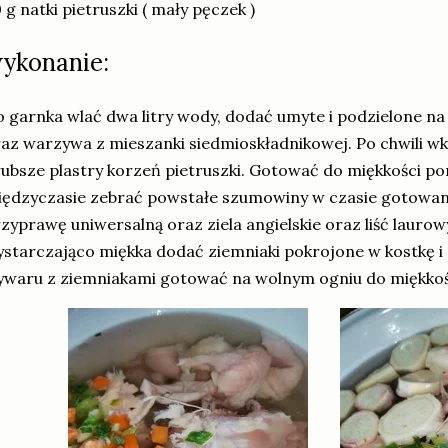
 g natki pietruszki ( mały pęczek )
ykonanie:
 garnka wlać dwa litry wody, dodać umyte i podzielone na
az warzywa z mieszanki siedmioskładnikowej. Po chwili wk
ubsze plastry korzeń pietruszki. Gotować do miękkości po
ędzyczasie zebrać powstałe szumowiny w czasie gotowan
zyprawę uniwersalną oraz ziela angielskie oraz liść laurowy
starczająco miękka dodać ziemniaki pokrojone w kostkę i
waru z ziemniakami gotować na wolnym ogniu do miękko