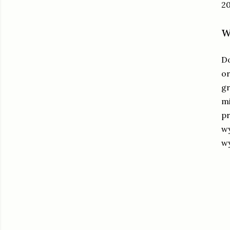
20
w
Do
or
gr
mi
pr
wy
wy