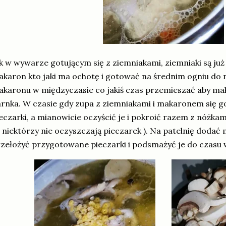
k w wywarze gotującym się z ziemniakami, ziemniaki są ju
karon kto jaki ma ochotę i gotować na średnim ogniu do
karonu w międzyczasie co jakiś czas przemieszać aby mak
rnka. W czasie gdy zupa z ziemniakami i makaronem się 
eczarki, a mianowicie oczyścić je i pokroić razem z nóżka
 niektórzy nie oczyszczają pieczarek ). Na patelnię dodać
zełożyć przygotowane pieczarki i podsmażyć je do czasu