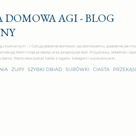
Przejdź do głównej zawartości
 DOMOWA AGI - BLOG
RNY
u kulinarnym :-) Gotuję jedzenie domowe i po domowemu, podobnie jak moj
makują Wam moje przepisy oraz propozycje dań. Przyprawy, składniki i op
o dania. Warto skorzystać także z tagów, kategorii i wyszukiwarki.
NIA
ZUPY
SZYBKI OBIAD
SURÓWKI
CIASTA
PRZEKĄS