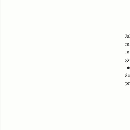
Ja
ma
ma
ga
pi
że
pr