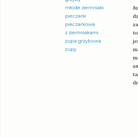
młode ziemniaki
Ju
pieczarki
dz
pieczarkowa
za
z ziemniakami
to
zupa grzybowa
je
zupy
ma
mo
sm
ta
dr