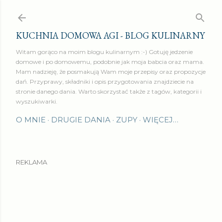
Przejdź do głównej zawartości
KUCHNIA DOMOWA AGI - BLOG KULINARNY
Witam gorąco na moim blogu kulinarnym :-) Gotuję jedzenie
domowe i po domowemu, podobnie jak moja babcia oraz mama.
Mam nadzieję, że posmakują Wam moje przepisy oraz propozycje
dań. Przyprawy, składniki i opis przygotowania znajdziecie na
stronie danego dania. Warto skorzystać także z tagów, kategorii i
wyszukiwarki.
O MNIE
DRUGIE DANIA
ZUPY
WIĘCEJ…
REKLAMA