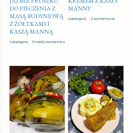
JAJ BEZ PROSZKU
KREMEM Z KASZY
DO PIECZENIA Z
MANNY
MASĄ BUDYNIOWĄ
Udostępnij
2 komentarze
Z ŻÓŁTKAMI I
KASZĄ MANNĄ
Udostępnij
Prześlij komentarz