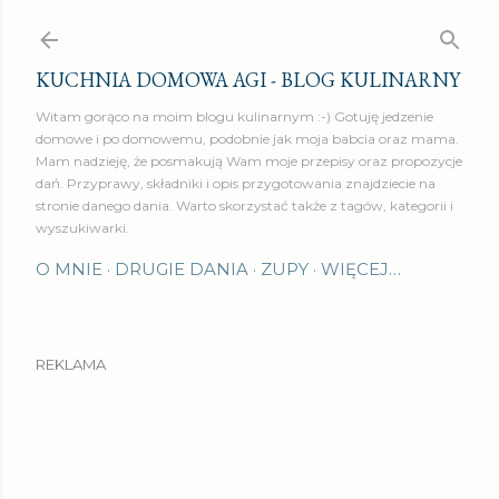
Przejdź do głównej zawartości
KUCHNIA DOMOWA AGI - BLOG KULINARNY
Witam gorąco na moim blogu kulinarnym :-) Gotuję jedzenie
domowe i po domowemu, podobnie jak moja babcia oraz mama.
Mam nadzieję, że posmakują Wam moje przepisy oraz propozycje
dań. Przyprawy, składniki i opis przygotowania znajdziecie na
stronie danego dania. Warto skorzystać także z tagów, kategorii i
wyszukiwarki.
O MNIE
DRUGIE DANIA
ZUPY
WIĘCEJ…
REKLAMA