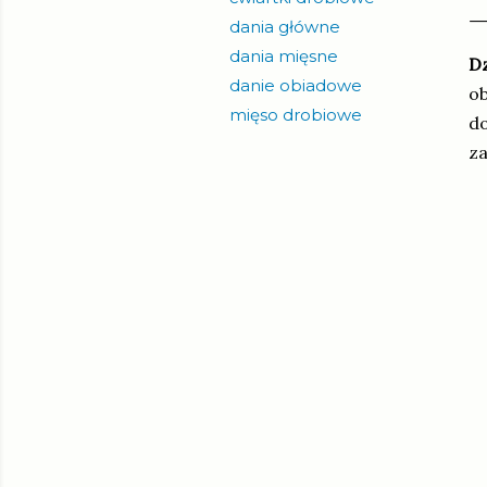
dania główne
dania mięsne
Dz
danie obiadowe
ob
mięso drobiowe
do
za