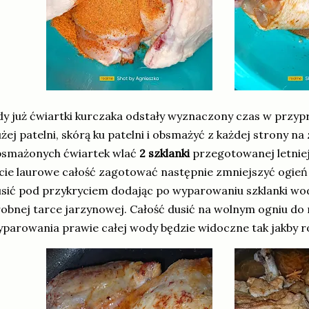
y już ćwiartki kurczaka odstały wyznaczony czas w przypr
żej patelni, skórą ku patelni i obsmażyć z każdej strony na 
bsmażonych ćwiartek wlać
2 szklanki
przegotowanej letniej
ście laurowe całość zagotować następnie zmniejszyć ogień
sić pod przykryciem dodając po wyparowaniu szklanki wo
obnej tarce jarzynowej. Całość dusić na wolnym ogniu do 
parowania prawie całej wody będzie widoczne tak jakby ro