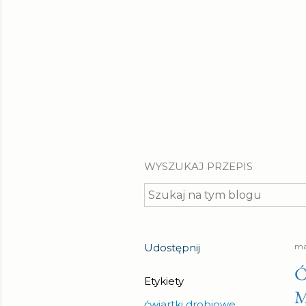
WYSZUKAJ PRZEPIS
Udostępnij
ma
Ć
Etykiety
M
ćwiartki drobiowe