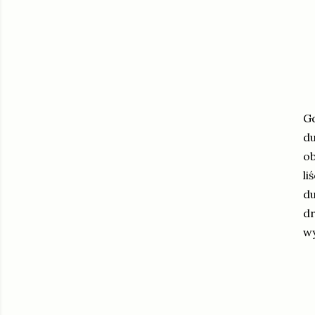
Gd
du
o
li
du
dr
wy