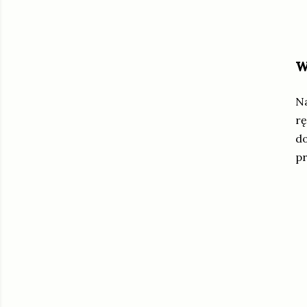
w
Na
rę
d
p