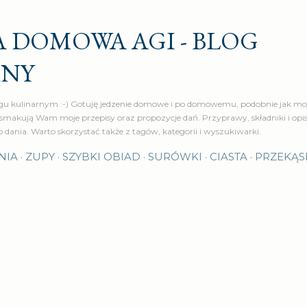
Przejdź do głównej zawartości
 DOMOWA AGI - BLOG
RNY
u kulinarnym :-) Gotuję jedzenie domowe i po domowemu, podobnie jak moj
makują Wam moje przepisy oraz propozycje dań. Przyprawy, składniki i op
o dania. Warto skorzystać także z tagów, kategorii i wyszukiwarki.
NIA
ZUPY
SZYBKI OBIAD
SURÓWKI
CIASTA
PRZEKĄS