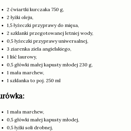
2 ćwiartki kurczaka 750 g,
2 łyżki oleju,
1,5 łyżeczki przyprawy do mięsa,
2 szklanki przegotowanej letniej wody,
0,5 łyżeczki przyprawy uniwersalnej,
3 ziarenka ziela angielskiego,
1 liść laurowy,
0,5 główki małej kapusty młodej 230 g,
1 mała marchew,
1 szklanka to poj. 250 ml
urówka:
1 mała marchew,
0,5 główki małej kapusty młodej,
0,5 łyżki soli drobnej,