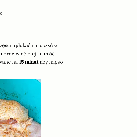
go
zęści opłukać i osuszyć w
oraz wlać olej i całość
owane na
15 minut
aby mięso