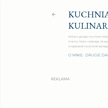
KUCHNIA
KULINA
Witam gorąco na moim blog
mama. Mam nadzieję, że pos
znajdziecie na stronie daneg
O MNIE
DRUGIE DA
REKLAMA