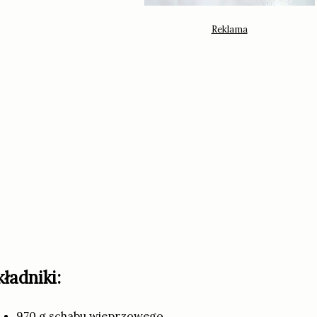
kładniki:
970 g schabu wieprzowego,