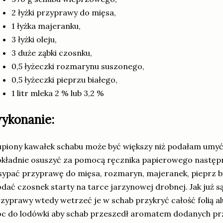
2 łyżki przyprawy do mięsa,
1 łyżka majeranku,
3 łyżki oleju,
3 duże ząbki czosnku,
0,5 łyżeczki rozmarynu suszonego,
0,5 łyżeczki pieprzu białego,
1 litr mleka 2 % lub 3,2 %
ykonanie:
piony kawałek schabu może być większy niż podałam umyć
kładnie osuszyć za pomocą ręcznika papierowego następni
ypać przyprawę do mięsa, rozmaryn, majeranek, pieprz biał
dać czosnek starty na tarce jarzynowej drobnej. Jak już 
zyprawy wtedy wetrzeć je w schab przykryć całość folią al
oc do lodówki aby schab przeszedł aromatem dodanych p