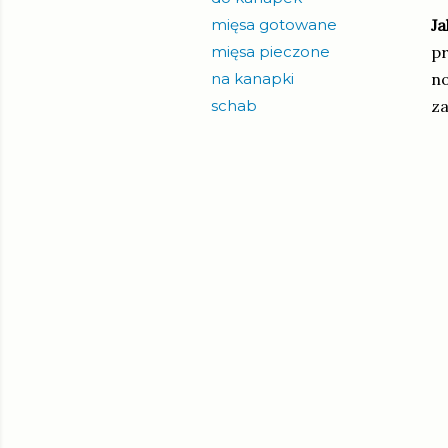
mięsa gotowane
Ja
mięsa pieczone
pr
na kanapki
no
schab
za