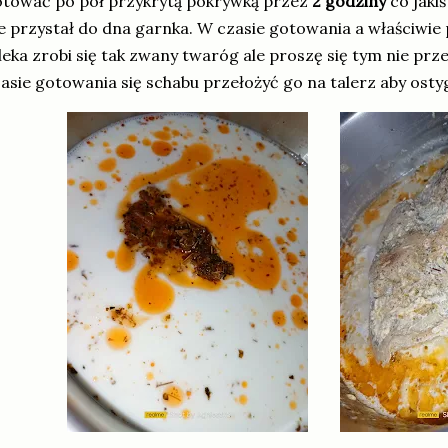
tować po pół przykrytą pokrywką przez
2 godziny
co jaki
e przystał do dna garnka. W czasie gotowania a właściwie
eka zrobi się tak zwany twaróg ale proszę się tym nie 
asie gotowania się schabu przełożyć go na talerz aby osty