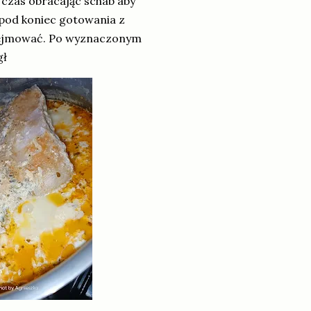
ś czas obracając schab aby
 pod koniec gotowania z
przejmować. Po wyznaczonym
gł