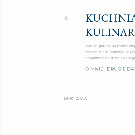
KUCHNIA
KULINA
Witam gorąco na moim blog
mama. Mam nadzieję, że pos
znajdziecie na stronie daneg
O MNIE
DRUGIE DA
REKLAMA