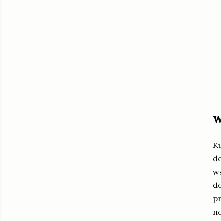
w
Ku
do
ws
do
pr
n