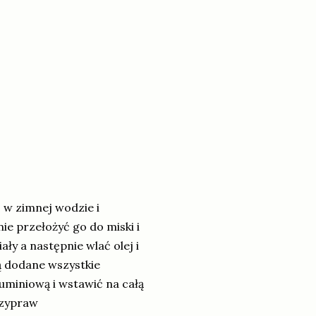
 w zimnej wodzie i
e przełożyć go do miski i
y a następnie wlać olej i
są dodane wszystkie
uminiową i wstawić na całą
rzypraw