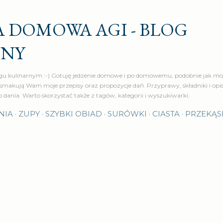
Przejdź do głównej zawartości
 DOMOWA AGI - BLOG
RNY
u kulinarnym :-) Gotuję jedzenie domowe i po domowemu, podobnie jak moj
makują Wam moje przepisy oraz propozycje dań. Przyprawy, składniki i op
o dania. Warto skorzystać także z tagów, kategorii i wyszukiwarki.
NIA
ZUPY
SZYBKI OBIAD
SURÓWKI
CIASTA
PRZEKĄS