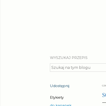
WYSZUKAJ PRZEPIS
Udostępnij
cz
S
Etykiety
do kanapek