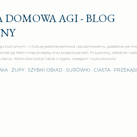
Przejdź do głównej zawartości
 DOMOWA AGI - BLOG
RNY
u kulinarnym :-) Gotuję jedzenie domowe i po domowemu, podobnie jak moj
makują Wam moje przepisy oraz propozycje dań. Przyprawy, składniki i op
o dania. Warto skorzystać także z tagów, kategorii i wyszukiwarki.
NIA
ZUPY
SZYBKI OBIAD
SURÓWKI
CIASTA
PRZEKĄS