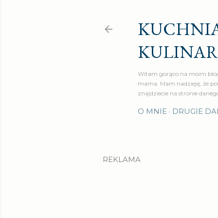
KUCHNIA
KULINA
Witam gorąco na moim blog
mama. Mam nadzieję, że pos
znajdziecie na stronie daneg
O MNIE
DRUGIE DA
REKLAMA