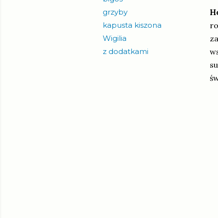
grzyby
He
kapusta kiszona
ro
Wigilia
za
z dodatkami
ws
su
św