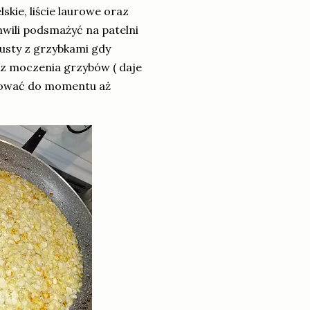
kie, liście laurowe oraz
wili podsmażyć na patelni
pusty z grzybkami gdy
 z moczenia grzybów ( daje
otować do momentu aż