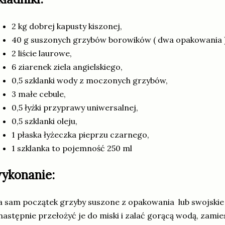
2 kg dobrej kapusty kiszonej,
40 g suszonych grzybów borowików ( dwa opakowania )
2 liście laurowe,
6 ziarenek ziela angielskiego,
0,5 szklanki wody z moczonych grzybów,
3 małe cebule,
0,5 łyżki przyprawy uniwersalnej,
0,5 szklanki oleju,
1 płaska łyżeczka pieprzu czarnego,
1 szklanka to pojemność 250 ml
ykonanie:
 sam początek grzyby suszone z opakowania lub swojskie
następnie przełożyć je do miski i zalać gorącą wodą, zami