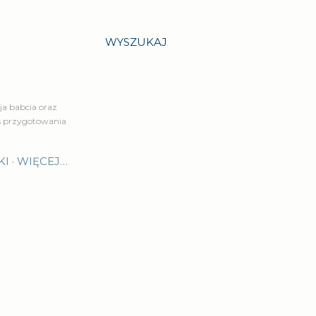
WYSZUKAJ
a babcia oraz
is przygotowania
KI
WIĘCEJ…