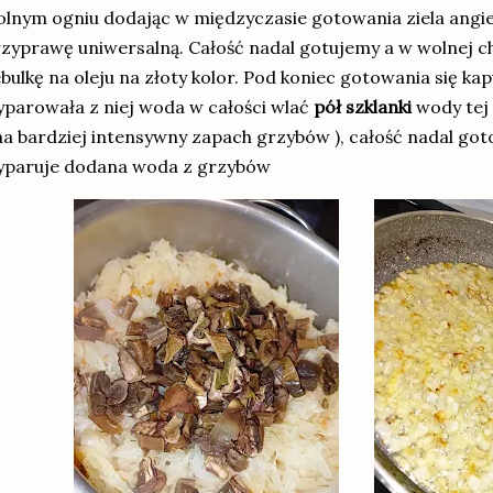
lnym ogniu dodając w międzyczasie gotowania ziela angiels
zyprawę uniwersalną. Całość nadal gotujemy a w wolnej ch
bulkę na oleju na złoty kolor. Pod koniec gotowania się ka
parowała z niej woda w całości wlać
pół szklanki
wody tej
a bardziej intensywny zapach grzybów ), całość nadal g
yparuje dodana woda z grzybów