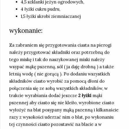
4,5 szklanki jeżyn ogrodowych,
4 łyżki cukru pudru,
1,5 łyżki skrobi ziemniaczanej
wykonanie:
Za zabraniem się przygotowania ciasta na pierogi
należy przygotować składniki oraz potrzebną do
tego miskę i tak do naszykowanej miski należy
wsypać mąkę pszenną, sól ( ja daję drobną ) a także
letnią wodę ( nie gorącą ). Po dodaniu wszystkich
składników ciasto wyrobić za pomocą dłoni do
połączenia się ze sobą wszystkich składników, w
trakcie wyrabiania dodać jeszcze
2 łyżki
mąki
pszennej aby ciasto się nie kleiło, wyrobione ciasto
wyłożyć na blat posypany mąką pszenną i kilkanaście
razy z wysokości uderzać nim o blat, po wykonaniu
tej czynności ciasto pozostawić na blacie a w