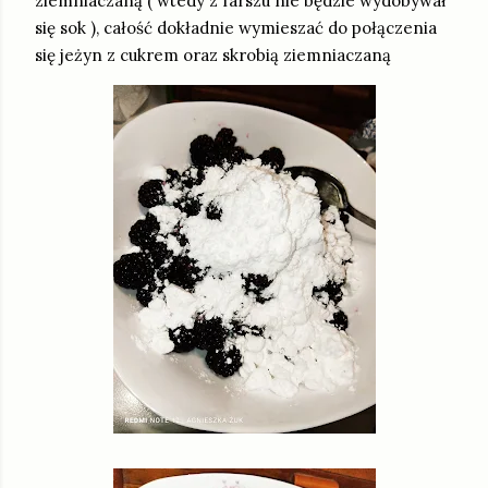
ziemniaczaną ( wtedy z farszu nie będzie wydobywał
się sok ), całość dokładnie wymieszać do połączenia
się jeżyn z cukrem oraz skrobią ziemniaczaną