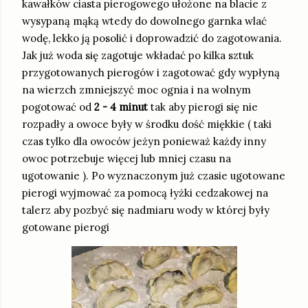
kawałków ciasta pierogowego ułożone na blacie z
wysypaną mąką wtedy do dowolnego garnka wlać
wodę, lekko ją posolić i doprowadzić do zagotowania.
Jak już woda się zagotuje wkładać po kilka sztuk
przygotowanych pierogów i zagotować gdy wypłyną
na wierzch zmniejszyć moc ognia i na wolnym
pogotować od
2 - 4 minut
tak aby pierogi się nie
rozpadły a owoce były w środku dość miękkie ( taki
czas tylko dla owoców jeżyn ponieważ każdy inny
owoc potrzebuje więcej lub mniej czasu na
ugotowanie ). Po wyznaczonym już czasie ugotowane
pierogi wyjmować za pomocą łyżki cedzakowej na
talerz aby pozbyć się nadmiaru wody w której były
gotowane pierogi