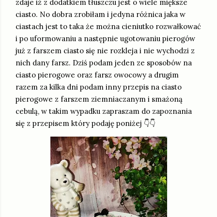
zdaje iż z dodatkiem tłuszczu jest o wiele miększe
ciasto. No dobra zrobiłam i jedyna różnica jaka w
ciastach jest to taka że można cieniutko rozwałkować
i po uformowaniu a następnie ugotowaniu pierogów
już z farszem ciasto się nie rozkleja i nie wychodzi z
nich dany farsz. Dziś podam jeden ze sposobów na
ciasto pierogowe oraz farsz owocowy a drugim
razem za kilka dni podam inny przepis na ciasto
pierogowe z farszem ziemniaczanym i smażoną
cebulą, w takim wypadku zapraszam do zapoznania
się z przepisem który podaję poniżej 👇👇