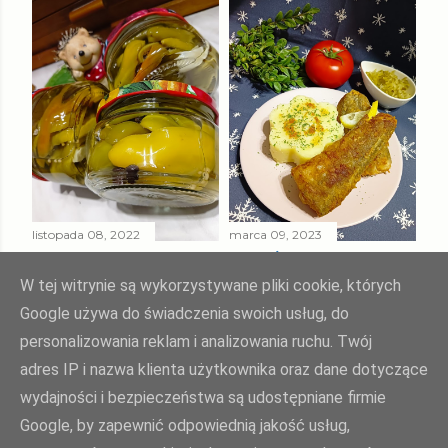
listopada 08, 2022
marca 09, 2023
PAPRYKA ZIELONA
SMAŻONY
W ZALEWIE
MORSZCZUK
W tej witrynie są wykorzystywane pliki cookie, których
SŁODKO - KWAŚNEJ
TUSZKA
Google używa do świadczenia swoich usług, do
personalizowania reklam i analizowania ruchu. Twój
Udostępnij
Prześlij komentarz
Udostępnij
Prześlij komentarz
adres IP i nazwa klienta użytkownika oraz dane dotyczące
wydajności i bezpieczeństwa są udostępniane firmie
Google, by zapewnić odpowiednią jakość usług,
Agnieszka Żuk - Swojskie jedzonko, domowa kuchnia Agi