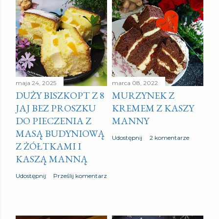
maja 24, 2025
marca 08, 2022
DUŻY BISZKOPT Z 8
MURZYNEK Z
JAJ BEZ PROSZKU
KREMEM Z KASZY
DO PIECZENIA Z
MANNY
MASĄ BUDYNIOWĄ
Udostępnij
2 komentarze
Z ŻÓŁTKAMI I
KASZĄ MANNĄ
Udostępnij
Prześlij komentarz