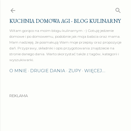
Przejdź do głównej zawartości
KUCHNIA DOMOWA AGI - BLOG KULINARNY
Witam gorąco na moim blogu kulinarnym :-) Gotuję jedzenie
domowe i po domowemu, podobnie jak moja babcia oraz mama.
Mam nadzieję, że posmakują Wam moje przepisy oraz propozycje
dań. Przyprawy, składniki i opis przygotowania znajdziecie na
stronie danego dania. Warto skorzystać także z tagów, kategorii i
wyszukiwarki.
O MNIE
DRUGIE DANIA
ZUPY
WIĘCEJ…
REKLAMA