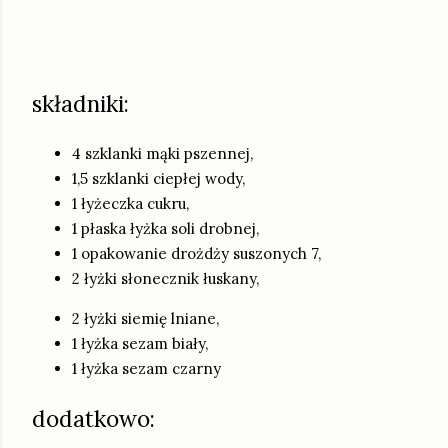
składniki:
4 szklanki mąki pszennej,
1,5 szklanki ciepłej wody,
1 łyżeczka cukru,
1 płaska łyżka soli drobnej,
1 opakowanie drożdży suszonych 7,
2 łyżki słonecznik łuskany,
2 łyżki siemię lniane,
1 łyżka sezam biały,
1 łyżka sezam czarny
dodatkowo: