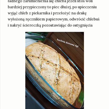
ładnego zarumienienia się chleba jeżeli ktoś woli
bardziej przypieczony to piec dłużej, po upieczeniu
wyjąć chleb z piekarnika i przełożyć na deskę
wyłożoną ręcznikiem papierowym, odwrócić chlebuś
i nakryć ściereczką pozostawiając do ostygnięcia