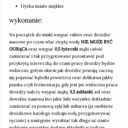
1 łyżka masło miękkie
wykonanie:
Na początek do miski wsypać cukier oraz drożdże
suszone po czym wlać ciepłą wodę
NIE MOŻE BYĆ
GORĄCA
oraz wsypać
0,5 łyżeczki
mąki całość
zamieszać i tak przygotowane pozostawić pod
przykrytą ściereczką do czasu pracy drożdży będzie
widoczne gołym okiem jak drożdże pracują zaczną
się pojawiać bąbelki powietrza oraz delikatna jakby
pianka czyli fermentacja, gdy jest już widoczna praca
drożdży należy wsypać mąkę
3,5 szklanki
, sól oraz
dowolne nasiona kto jakie lubi wszystko dokładnie
zamieszać za pomocą ręki lub miksera (ja osobiście
drożdżowe każdego rodzaju wolę przygotowywać
ręcznie) a następnie wyrabiać tak długo aż ciasto
wchłonie wszystkie dodane składniki w trakcie