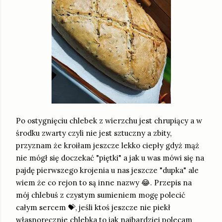
Po ostygnięciu chlebek z wierzchu jest chrupiący a w
środku zwarty czyli nie jest sztuczny a zbity,
przyznam że kroiłam jeszcze lekko ciepły gdyż mąż
nie mógł się doczekać "piętki" a jak u was mówi się na
pajdę pierwszego krojenia u nas jeszcze "dupka" ale
wiem że co rejon to są inne nazwy 😂. Przepis na
mój chlebuś z czystym sumieniem mogę polecić
całym sercem 💝, jeśli ktoś jeszcze nie piekł
własnoręcznie chlebka to jak najbardziej polecam