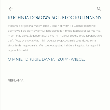
Przejdź do głównej zawartości
KUCHNIA DOMOWA AGI - BLOG KULINARNY
Witam gorąco na moim blogu kulinarnym :-) Gotuję jedzenie
domowe i po domowemu, podobnie jak moja babcia oraz mama.
Mam nadzieję, że posmakują Wam moje przepisy oraz propozycje
dań. Przyprawy, składniki i opis przygotowania znajdziecie na
stronie danego dania. Warto skorzystać także z tagów, kategorii i
wyszukiwarki.
O MNIE
DRUGIE DANIA
ZUPY
WIĘCEJ…
REKLAMA