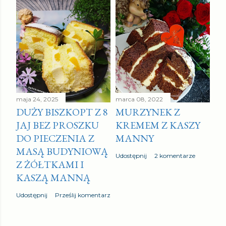
maja 24, 2025
marca 08, 2022
DUŻY BISZKOPT Z 8
MURZYNEK Z
JAJ BEZ PROSZKU
KREMEM Z KASZY
DO PIECZENIA Z
MANNY
MASĄ BUDYNIOWĄ
Udostępnij
2 komentarze
Z ŻÓŁTKAMI I
KASZĄ MANNĄ
Udostępnij
Prześlij komentarz