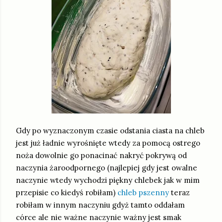
Gdy po wyznaczonym czasie odstania ciasta na chleb
jest już ładnie wyrośnięte wtedy za pomocą ostrego
noża dowolnie go ponacinać nakryć pokrywą od
naczynia żaroodpornego (najlepiej gdy jest owalne
naczynie wtedy wychodzi piękny chlebek jak w mim
przepisie co kiedyś robiłam)
chleb pszenny
teraz
robiłam w innym naczyniu gdyż tamto oddałam
córce ale nie ważne naczynie ważny jest smak