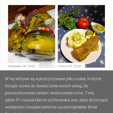
listopada 08, 2022
marca 09, 2023
PAPRYKA ZIELONA
SMAŻONY
W ZALEWIE
MORSZCZUK
W tej witrynie są wykorzystywane pliki cookie, których
SŁODKO - KWAŚNEJ
TUSZKA
Google używa do świadczenia swoich usług, do
personalizowania reklam i analizowania ruchu. Twój
Udostępnij
Prześlij komentarz
Udostępnij
Prześlij komentarz
adres IP i nazwa klienta użytkownika oraz dane dotyczące
wydajności i bezpieczeństwa są udostępniane firmie