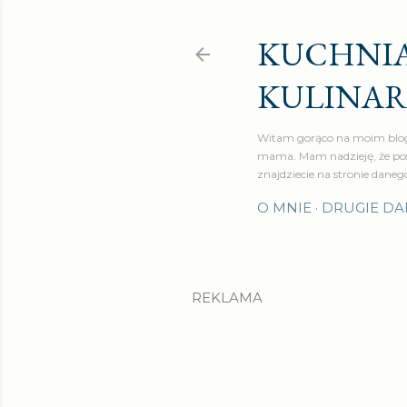
KUCHNIA
KULINA
Witam gorąco na moim blog
mama. Mam nadzieję, że pos
znajdziecie na stronie daneg
O MNIE
DRUGIE DA
REKLAMA