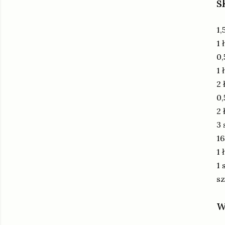
s
1,
1 
0,
1 
2 
0,
2 
3 
16
1 
1 
sz
w