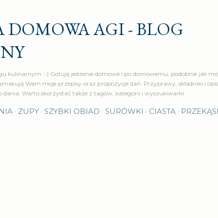
Przejdź do głównej zawartości
 DOMOWA AGI - BLOG
RNY
u kulinarnym :-) Gotuję jedzenie domowe i po domowemu, podobnie jak moj
makują Wam moje przepisy oraz propozycje dań. Przyprawy, składniki i op
o dania. Warto skorzystać także z tagów, kategorii i wyszukiwarki.
NIA
ZUPY
SZYBKI OBIAD
SURÓWKI
CIASTA
PRZEKĄS