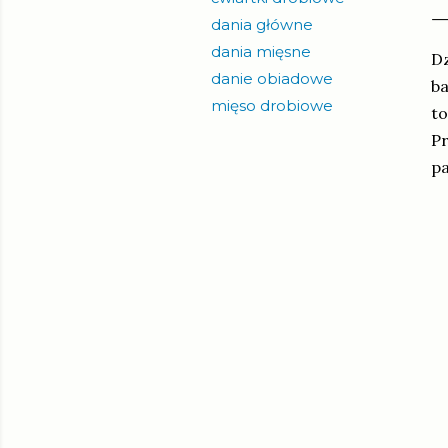
dania główne
dania mięsne
Dz
danie obiadowe
ba
mięso drobiowe
to
Pr
pa