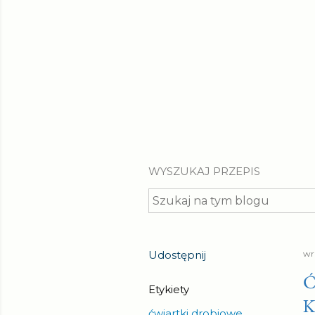
WYSZUKAJ PRZEPIS
Udostępnij
wr
Ć
Etykiety
ćwiartki drobiowe