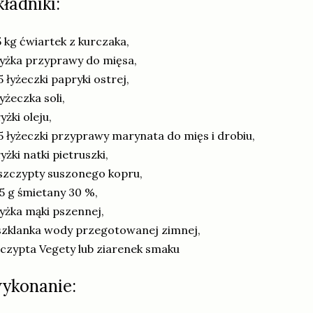
kładniki:
5 kg ćwiartek z kurczaka,
łyżka przyprawy do mięsa,
5 łyżeczki papryki ostrej,
łyżeczka soli,
łyżki oleju,
5 łyżeczki przyprawy marynata do mięs i drobiu,
łyżki natki pietruszki,
szczypty suszonego kopru,
5 g śmietany 30 %,
łyżka mąki pszennej,
szklanka wody przegotowanej zimnej,
czypta Vegety lub ziarenek smaku
ykonanie: