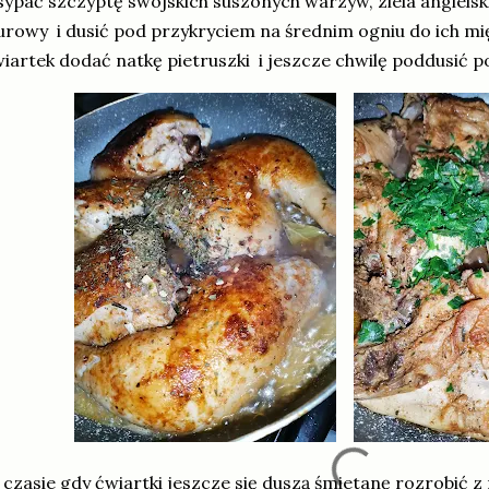
ypać szczyptę swojskich suszonych warzyw, ziela angielskie
urowy i dusić pod przykryciem na średnim ogniu do ich mi
iartek dodać natkę pietruszki i jeszcze chwilę poddusić 
czasie gdy ćwiartki jeszcze się duszą śmietanę rozrobić z 