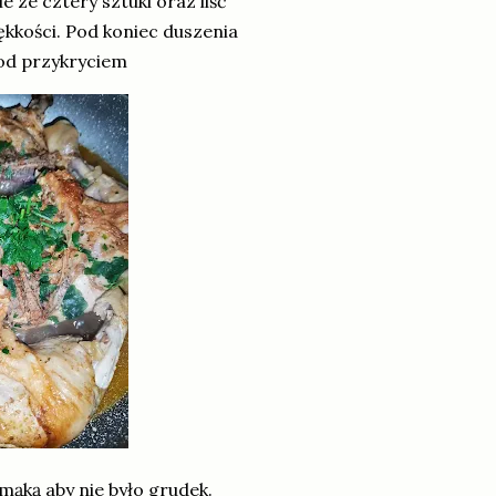
 ze cztery sztuki oraz liść
ękkości. Pod koniec duszenia
pod przykryciem
mąką aby nie było grudek.