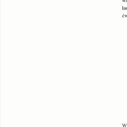
ws
la
ćw
W 