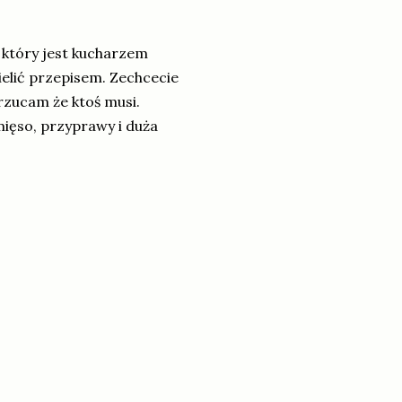
ż który jest kucharzem
elić przepisem. Zechcecie
arzucam że ktoś musi.
mięso, przyprawy i duża