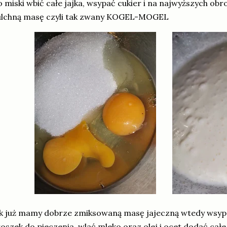
 miski wbić całe jajka, wsypać cukier i na najwyższych o
ulchną masę czyli tak zwany KOGEL-MOGEL
k już mamy dobrze zmiksowaną masę jajeczną wtedy wsyp
oszek do pieczenia, wlać mleko oraz olej i ocet dodać cał