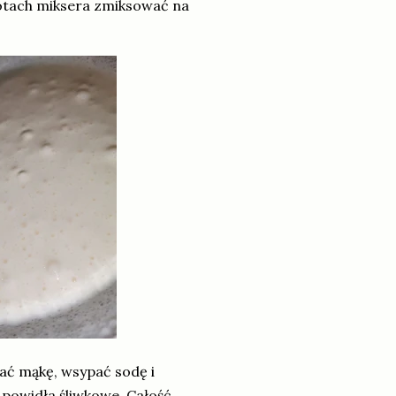
brotach miksera zmiksować na
ać mąkę, wsypać sodę i
e powidła śliwkowe. Całość