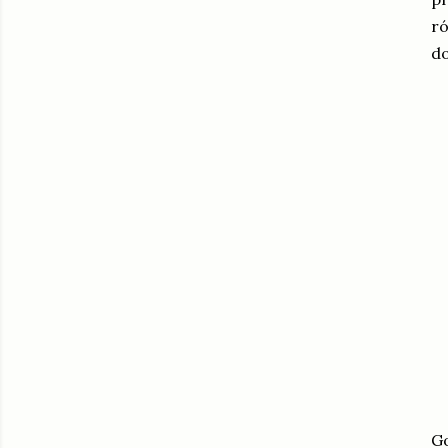
ró
do
Go