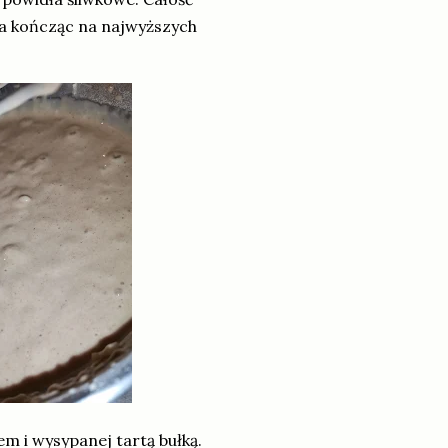
a kończąc na najwyższych
 i wysypanej tartą bułką.