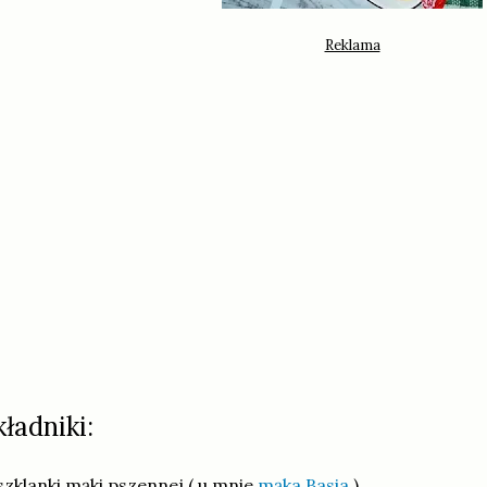
kładniki:
szklanki mąki pszennej ( u mnie
mąka Basia
),