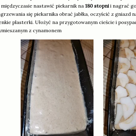
międzyczasie nastawić piekarnik na
180 stopni
i nagrać g
grzewania się piekarnika obrać jabłka, oczyścić z gniazd n
enkie plasterki. Ułożyć na przygotowanym cieście i posypa
ymieszanym z cynamonem