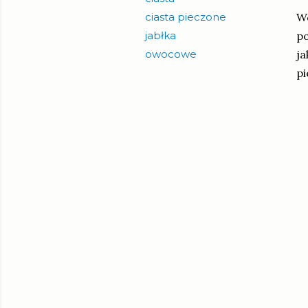
ciasta pieczone
Wc
jabłka
po
owocowe
ja
pi