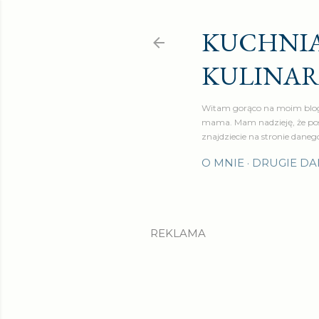
KUCHNIA
KULINA
Witam gorąco na moim blog
mama. Mam nadzieję, że pos
znajdziecie na stronie daneg
O MNIE
DRUGIE DA
REKLAMA