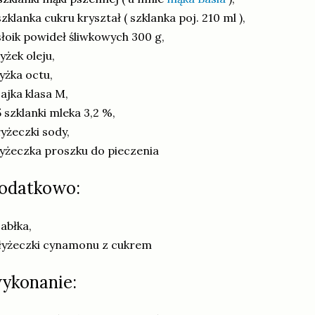
szklanka cukru kryształ ( szklanka poj. 210 ml ),
słoik powideł śliwkowych 300 g,
łyżek oleju,
łyżka octu,
jajka klasa M,
5 szklanki mleka 3,2 %,
łyżeczki sody,
łyżeczka proszku do pieczenia
odatkowo:
jabłka,
łyżeczki cynamonu z cukrem
ykonanie: