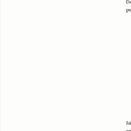
Do
p
Ja
pr