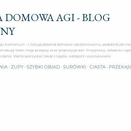
Przejdź do głównej zawartości
 DOMOWA AGI - BLOG
RNY
u kulinarnym :-) Gotuję jedzenie domowe i po domowemu, podobnie jak moj
makują Wam moje przepisy oraz propozycje dań. Przyprawy, składniki i op
o dania. Warto skorzystać także z tagów, kategorii i wyszukiwarki.
NIA
ZUPY
SZYBKI OBIAD
SURÓWKI
CIASTA
PRZEKĄS