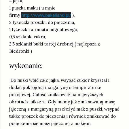
4 jajka,
1 puszka maku ( u mnie
http://www.bakalland.pl/
firmy
),
2 łyżeczki proszku do pieczenia,
1 łyżeczka aromatu migdałowego,
0,5 szklanki cukru,
2,5 szklanki bułki tartej drobnej ( najlepsza z
Biedronki )
wykonanie:
Do miski wbić całe jajka, wsypać cukier kryształ i
dodać pokrojoną margarynę o temperaturze
pokojowej. Całość zmiksować na najwyższych
obrotach miksera. Gdy mamy już zmiksowaną masę
jajeczną z margaryną przełożyć mak z puszki, wsypać
także proszek do pieczenia i również zmiksować do
połączenia się masy jajecznej z makiem