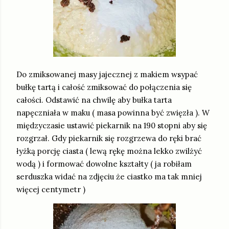
Do zmiksowanej masy jajecznej z makiem wsypać
bułkę tartą i całość zmiksować do połączenia się
całości. Odstawić na chwilę aby bułka tarta
napęczniała w maku ( masa powinna być zwięzła ). W
międzyczasie ustawić piekarnik na 190 stopni aby się
rozgrzał. Gdy piekarnik się rozgrzewa do ręki brać
łyżką porcję ciasta ( lewą rękę można lekko zwilżyć
wodą ) i formować dowolne kształty ( ja robiłam
serduszka widać na zdjęciu że ciastko ma tak mniej
więcej centymetr )