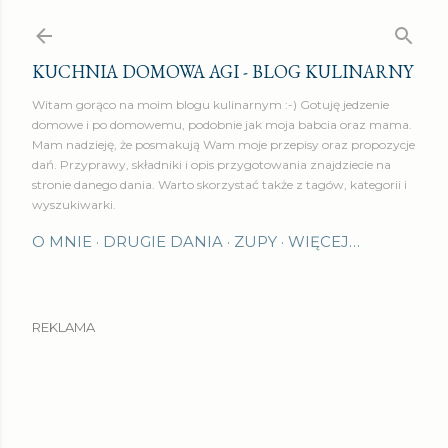
Przejdź do głównej zawartości
KUCHNIA DOMOWA AGI - BLOG KULINARNY
Witam gorąco na moim blogu kulinarnym :-) Gotuję jedzenie
domowe i po domowemu, podobnie jak moja babcia oraz mama.
Mam nadzieję, że posmakują Wam moje przepisy oraz propozycje
dań. Przyprawy, składniki i opis przygotowania znajdziecie na
stronie danego dania. Warto skorzystać także z tagów, kategorii i
wyszukiwarki.
O MNIE
DRUGIE DANIA
ZUPY
WIĘCEJ…
REKLAMA