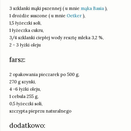
3 szklanki mąki pszennej ( u mnie
mąka Basia
),
1 drożdże suszone ( u mnie
Oetker
),
1,5 łyżeczki soli,
1 łyżeczka cukru,
3/4 szklanki ciepłej wody resztę mleka 3,2 %,
2 - 3 łyżki oleju
farsz:
2 opakowania pieczarek po 500 g,
270 g szynki,
4 -6 łyżki oleju,
1 cebula 255 g,
0,5 łyżeczki soli,
szczypta pieprzu naturalnego
dodatkowo: