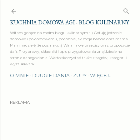
Przejdź do głównej zawartości
KUCHNIA DOMOWA AGI - BLOG KULINARNY
Witam gorąco na moim blogu kulinarnym :-) Gotuję jedzenie
domowe i po domowemu, podobnie jak moja babcia oraz mama.
Mam nadzieję, że posmakują Wam moje przepisy oraz propozycje
dań. Przyprawy, składniki i opis przygotowania znajdziecie na
stronie danego dania. Warto skorzystać także z tagów, kategorii i
wyszukiwarki.
O MNIE
DRUGIE DANIA
ZUPY
WIĘCEJ…
REKLAMA