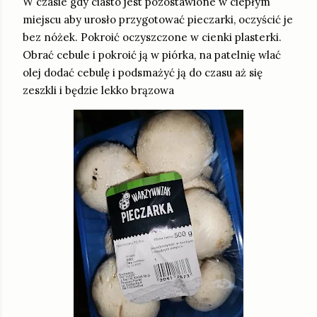
W czasie gdy ciasto jest pozostawione w ciepłym
miejscu aby urosło przygotować pieczarki, oczyścić je
bez nóżek. Pokroić oczyszczone w cienki plasterki.
Obrać cebule i pokroić ją w piórka, na patelnię wlać
olej dodać cebulę i podsmażyć ją do czasu aż się
zeszkli i będzie lekko brązowa