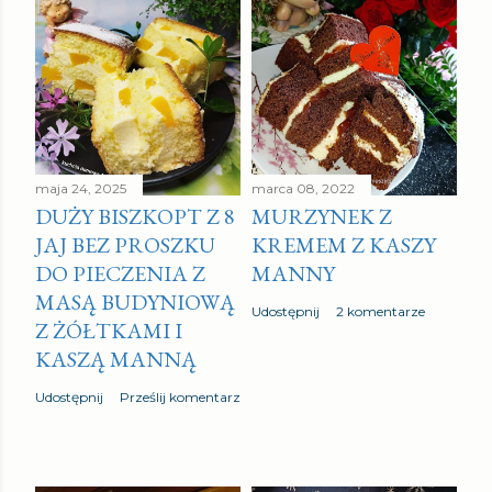
maja 24, 2025
marca 08, 2022
DUŻY BISZKOPT Z 8
MURZYNEK Z
JAJ BEZ PROSZKU
KREMEM Z KASZY
DO PIECZENIA Z
MANNY
MASĄ BUDYNIOWĄ
Udostępnij
2 komentarze
Z ŻÓŁTKAMI I
KASZĄ MANNĄ
Udostępnij
Prześlij komentarz