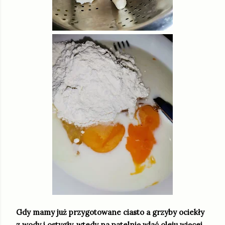
Gdy mamy już przygotowane ciasto a grzyby ociekły
z wody i ostygły, wtedy na patelnię wlać oleju więcej