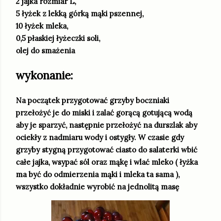
2 jajka rozmiar L,
5 łyżek z lekką górką mąki pszennej,
10 łyżek mleka,
0,5 płaskiej łyżeczki soli,
olej do smażenia
wykonanie:
Na początek przygotować grzyby boczniaki
przełożyć je do miski i zalać gorącą gotującą wodą
aby je sparzyć, następnie przełożyć na durszlak aby
ociekły z nadmiaru wody i ostygły. W czasie gdy
grzyby stygną przygotować ciasto do salaterki wbić
całe jajka, wsypać sól oraz mąkę i wlać mleko ( łyżka
ma być do odmierzenia mąki i mleka ta sama ),
wszystko dokładnie wyrobić na jednolitą masę