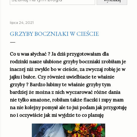
lipca 24, 2021
GRZYBY BOCZNIAKI W CIEŚCIE
Co u was słychać ? Ja dziś przygotowałam dla
rodzinki nasze ulubione grzyby boczniaki zrobiłam je
inaczej niż zwykle bo w cieście, za zwyczaj robię je w
jajku i bułce. Czy również uwielbiacie te właśnie
grzyby ? Bardzo lubimy te właśnie grzyby tym
bardziej że można z nich wyczarować różne dania
nie tylko smażone, robiłam także flaczki i zupy mam
na nie kolejny pomysł ale to już podam jak przygotuję
no i oczywiście jak mi wyjdzie to co planuję