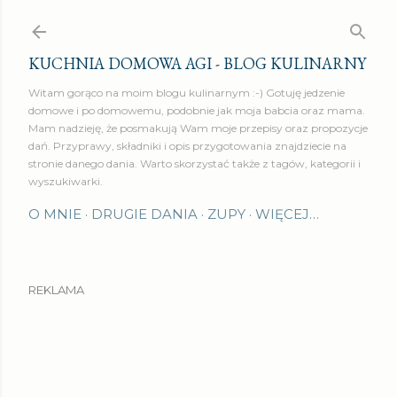
Przejdź do głównej zawartości
KUCHNIA DOMOWA AGI - BLOG KULINARNY
Witam gorąco na moim blogu kulinarnym :-) Gotuję jedzenie
domowe i po domowemu, podobnie jak moja babcia oraz mama.
Mam nadzieję, że posmakują Wam moje przepisy oraz propozycje
dań. Przyprawy, składniki i opis przygotowania znajdziecie na
stronie danego dania. Warto skorzystać także z tagów, kategorii i
wyszukiwarki.
O MNIE
DRUGIE DANIA
ZUPY
WIĘCEJ…
REKLAMA