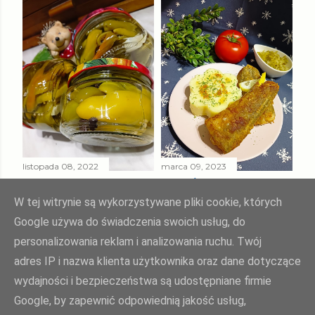
listopada 08, 2022
marca 09, 2023
PAPRYKA ZIELONA
SMAŻONY
W ZALEWIE
MORSZCZUK
W tej witrynie są wykorzystywane pliki cookie, których
SŁODKO - KWAŚNEJ
TUSZKA
Google używa do świadczenia swoich usług, do
personalizowania reklam i analizowania ruchu. Twój
Udostępnij
Prześlij komentarz
Udostępnij
Prześlij komentarz
adres IP i nazwa klienta użytkownika oraz dane dotyczące
wydajności i bezpieczeństwa są udostępniane firmie
Google, by zapewnić odpowiednią jakość usług,
Agnieszka Żuk - Swojskie jedzonko, domowa kuchnia Agi