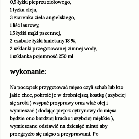
0,5 łyżki pieprzu ziołowego,
1 łyżka oleju,
3 ziarenka ziela angielskiego,
1 liść laurowy,
1,5 łyżki mąki pszennej,
2 czubate łyżki śmietany 18 %,
2 szklanki przegotowanej zimnej wody,
1 szklanka pojemność 250 ml
wykonanie:
Na początek przygotować mięso czyli schab lub kto
jakie chce, pokroić je w drobniejszą kostkę ( szybciej
się zrobi ) wsypać przyprawy oraz wlać olej i
wymieszać ( dodając pieprz cytrynowy do mięsa
będzie ono bardziej kruche i szybciej miękkie ),
wymieszane odstawić na dziesięć minut aby
przegryzło się mięso z przyprawami. Po