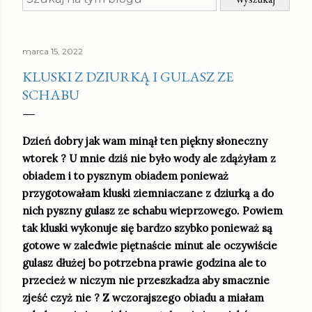
marca 15, 2022
KLUSKI Z DZIURKĄ I GULASZ ZE
SCHABU
Dzień dobry jak wam minął ten piękny słoneczny
wtorek ? U mnie dziś nie było wody ale zdążyłam z
obiadem i to pysznym obiadem ponieważ
przygotowałam kluski ziemniaczane z dziurką a do
nich pyszny gulasz ze schabu wieprzowego. Powiem
tak kluski wykonuje się bardzo szybko ponieważ są
gotowe w zaledwie piętnaście minut ale oczywiście
gulasz dłużej bo potrzebna prawie godzina ale to
przecież w niczym nie przeszkadza aby smacznie
zjeść czyż nie ? Z wczorajszego obiadu a miałam