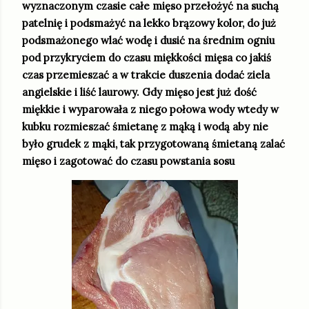
wyznaczonym czasie całe mięso przełożyć na suchą
patelnię i podsmażyć na lekko brązowy kolor, do już
podsmażonego wlać wodę i dusić na średnim ogniu
pod przykryciem do czasu miękkości mięsa co jakiś
czas przemieszać a w trakcie duszenia dodać ziela
angielskie i liść laurowy. Gdy mięso jest już dość
miękkie i wyparowała z niego połowa wody wtedy w
kubku rozmieszać śmietanę z mąką i wodą aby nie
było grudek z mąki, tak przygotowaną śmietaną zalać
mięso i zagotować do czasu powstania sosu