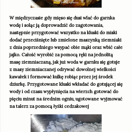
W międzyczasie gdy mięso się dusi wlać do garnka
wodę i soląc ją doprowadzić do zagotowania,
następnie przygotować wszystko na kluski do miski
dodać przeciśnięte lub zmielone maszynką ziemniaki
z dnia poprzedniego wsypać obie mąki oraz wbić całe
jajko. Całość wyrobić za pomocą ręki na jednolitą
masę ziemniaczaną, jak już woda w garnku się gotuje
z masy ziemniaczanej odrywać dowolnej wielkości
kawałek i formować kulkę robiąc przez jej środek
dziurkę. Przygotowane kluski wkładać do gotującej się
wody i od czasu wypłynięcia na wierzch gotować do
pięciu minut na średnim ogniu, ugotowane wyjmować
na talerz za pomocą łyżki cedzakowej