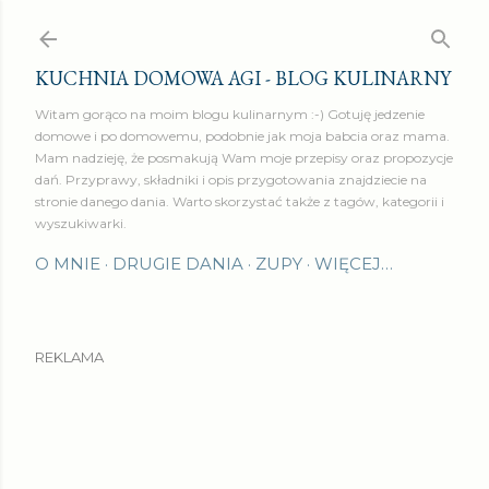
Przejdź do głównej zawartości
KUCHNIA DOMOWA AGI - BLOG KULINARNY
Witam gorąco na moim blogu kulinarnym :-) Gotuję jedzenie
domowe i po domowemu, podobnie jak moja babcia oraz mama.
Mam nadzieję, że posmakują Wam moje przepisy oraz propozycje
dań. Przyprawy, składniki i opis przygotowania znajdziecie na
stronie danego dania. Warto skorzystać także z tagów, kategorii i
wyszukiwarki.
O MNIE
DRUGIE DANIA
ZUPY
WIĘCEJ…
REKLAMA