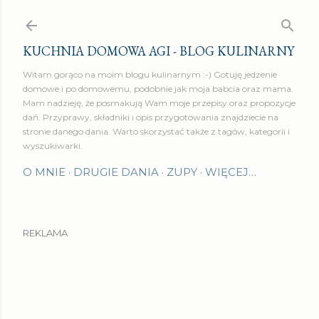
Przejdź do głównej zawartości
KUCHNIA DOMOWA AGI - BLOG KULINARNY
Witam gorąco na moim blogu kulinarnym :-) Gotuję jedzenie
domowe i po domowemu, podobnie jak moja babcia oraz mama.
Mam nadzieję, że posmakują Wam moje przepisy oraz propozycje
dań. Przyprawy, składniki i opis przygotowania znajdziecie na
stronie danego dania. Warto skorzystać także z tagów, kategorii i
wyszukiwarki.
O MNIE
DRUGIE DANIA
ZUPY
WIĘCEJ…
REKLAMA