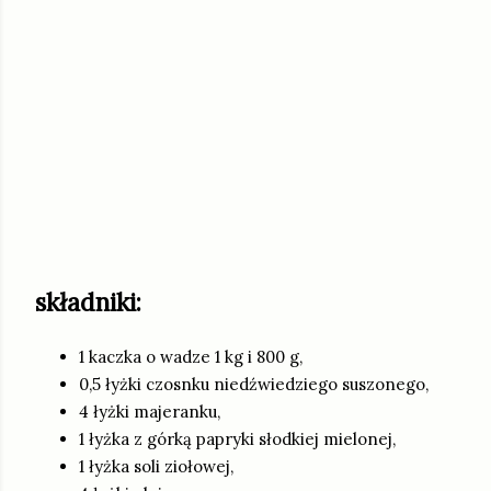
składniki:
1 kaczka o wadze 1 kg i 800 g,
0,5 łyżki czosnku niedźwiedziego suszonego,
4 łyżki majeranku,
1 łyżka z górką papryki słodkiej mielonej,
1 łyżka soli ziołowej,