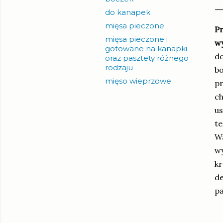
do kanapek
mięsa pieczone
Pr
mięsa pieczone i
w
gotowane na kanapki
do
oraz pasztety różnego
rodzaju
bo
mięso wieprzowe
pr
ch
us
te
Wa
wy
kr
de
p