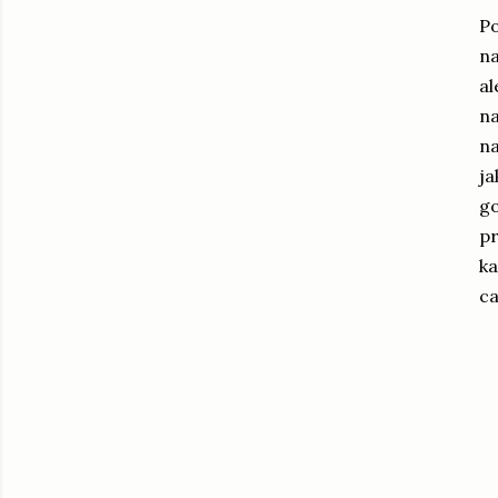
Po
na
al
na
na
ja
go
pr
ka
ca