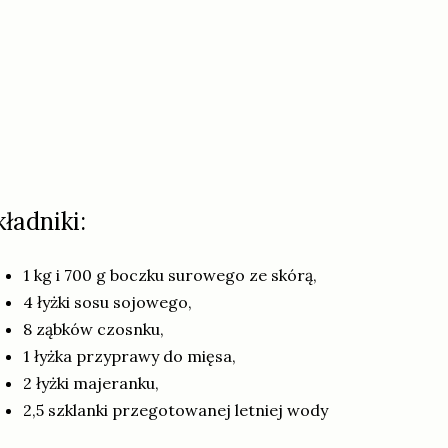
kładniki:
1 kg i 700 g boczku surowego ze skórą,
4 łyżki sosu sojowego,
8 ząbków czosnku,
1 łyżka przyprawy do mięsa,
2 łyżki majeranku,
2,5 szklanki przegotowanej letniej wody