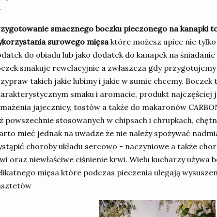
zygotowanie smacznego boczku pieczonego na kanapki to
ykorzystania surowego mięsa
które możesz upiec nie tylko 
datek do obiadu lub jako dodatek do kanapek na śniadanie 
czek smakuje rewelacyjnie a zwłaszcza gdy przygotujemy
zypraw takich jakie lubimy i jakie w sumie chcemy. Boczek
arakterystycznym smaku i aromacie, produkt najczęściej 
mażenia jajecznicy, tostów a także do makaronów CARBO
ż powszechnie stosowanych w chipsach i chrupkach, chętni
rto mieć jednak na uwadze że nie należy spożywać nadm
stąpić choroby układu sercowo - naczyniowe a także choro
wi oraz niewłaściwe ciśnienie krwi. Wielu kucharzy używa 
likatnego mięsa które podczas pieczenia ulegają wysuszen
asztetów