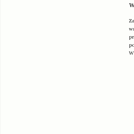
w
Za
ws
pr
p
W 