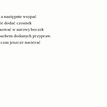
i a następnie wsypać
kże dodać czosnek
masować w surowy boczek
apachem dodanych przypraw.
ś czas jeszcze nacierać