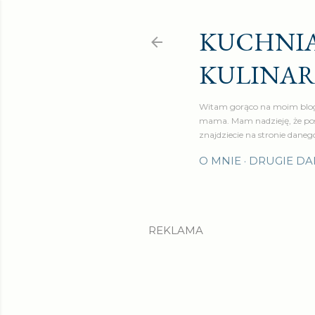
KUCHNIA
KULINA
Witam gorąco na moim blog
mama. Mam nadzieję, że pos
znajdziecie na stronie daneg
O MNIE
DRUGIE DA
REKLAMA