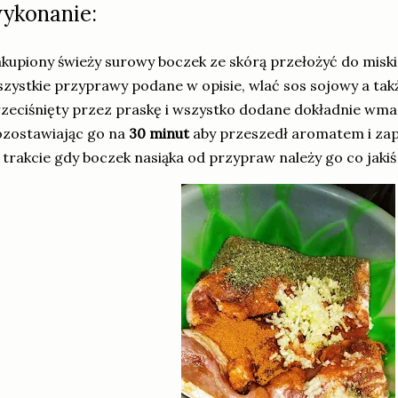
ykonanie:
kupiony świeży surowy boczek ze skórą przełożyć do misk
zystkie przyprawy podane w opisie, wlać sos sojowy a ta
zeciśnięty przez praskę i wszystko dodane dokładnie w
ozostawiając go na
30 minut
aby przeszedł aromatem i z
trakcie gdy boczek nasiąka od przypraw należy go co jaki