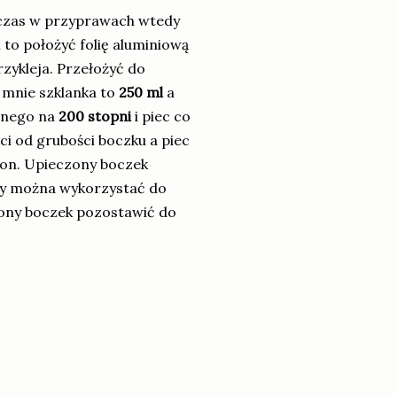
 czas w przyprawach wtedy
 to położyć folię aluminiową
rzykleja. Przełożyć do
mnie szklanka to
250 ml
a
onego na
200 stopni
i piec co
ci od grubości boczku a piec
tron. Upieczony boczek
óry można wykorzystać do
zony boczek pozostawić do