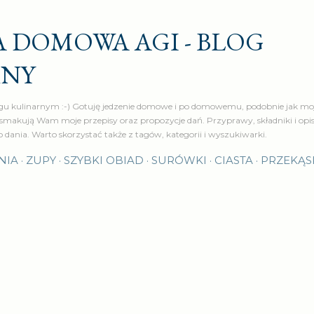
Przejdź do głównej zawartości
 DOMOWA AGI - BLOG
RNY
u kulinarnym :-) Gotuję jedzenie domowe i po domowemu, podobnie jak moj
makują Wam moje przepisy oraz propozycje dań. Przyprawy, składniki i op
o dania. Warto skorzystać także z tagów, kategorii i wyszukiwarki.
NIA
ZUPY
SZYBKI OBIAD
SURÓWKI
CIASTA
PRZEKĄS