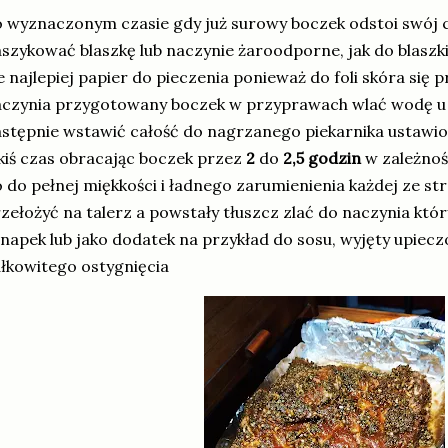
 wyznaczonym czasie gdy już surowy boczek odstoi swój
szykować blaszkę lub naczynie żaroodporne, jak do blaszki
e najlepiej papier do pieczenia ponieważ do foli skóra się p
czynia przygotowany boczek w przyprawach wlać wodę u 
stępnie wstawić całość do nagrzanego piekarnika ustawi
kiś czas obracając boczek przez
2
do
2,5 godzin
w zależnoś
 do pełnej miękkości i ładnego zarumienienia każdej ze s
zełożyć na talerz a powstały tłuszcz zlać do naczynia kt
napek lub jako dodatek na przykład do sosu, wyjęty upiec
łkowitego ostygnięcia