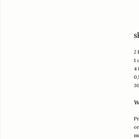
s
2 
1 
4 
0,
30
w
Pr
or
m