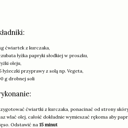
kładniki:
kg ćwiartek z kurczaka,
czubata łyżka papryki słodkiej w proszku,
łyżki oleju,
5 łyżeczki przyprawy z solą np. Vegeta,
0 g drobnej soli
ykonanie:
zygotować ćwiartki z kurczaka, ponacinać od strony skór
az wlać olej, całość dokładnie wymieszać rękoma aby pap
ięso. Odstawić na
15 minut