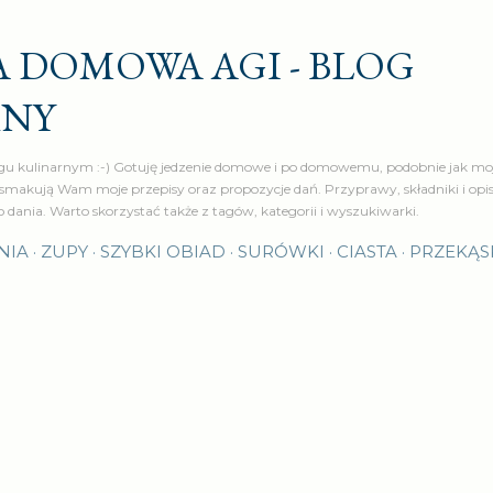
Przejdź do głównej zawartości
 DOMOWA AGI - BLOG
RNY
u kulinarnym :-) Gotuję jedzenie domowe i po domowemu, podobnie jak moj
makują Wam moje przepisy oraz propozycje dań. Przyprawy, składniki i op
o dania. Warto skorzystać także z tagów, kategorii i wyszukiwarki.
NIA
ZUPY
SZYBKI OBIAD
SURÓWKI
CIASTA
PRZEKĄS