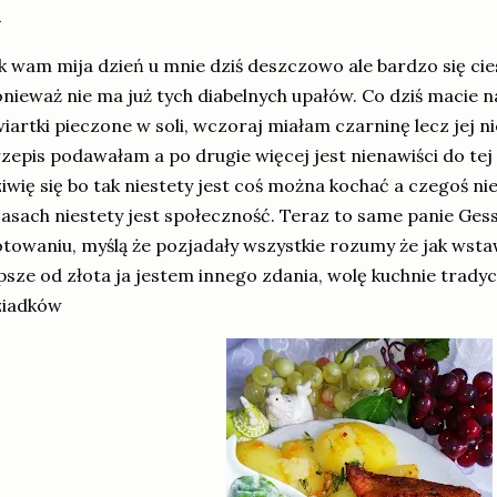
k wam mija dzień u mnie dziś deszczowo ale bardzo się ci
nieważ nie ma już tych diabelnych upałów. Co dziś macie n
iartki pieczone w soli, wczoraj miałam czarninę lecz jej n
zepis podawałam a po drugie więcej jest nienawiści do tej 
iwię się bo tak niestety jest coś można kochać a czegoś ni
asach niestety jest społeczność. Teraz to same panie Gess
towaniu, myślą że pozjadały wszystkie rozumy że jak wsta
psze od złota ja jestem innego zdania, wolę kuchnie tradyc
ziadków