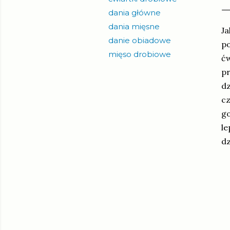
dania główne
dania mięsne
Ja
danie obiadowe
po
mięso drobiowe
ćw
pr
dz
cz
go
le
d