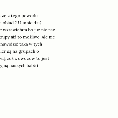
eszę z tego powodu
a obiad ? U mnie dziś
ie wstawiałam bo już nie raz
zupy niż to możliwe. Ale nie
enawidzić taka w tych
ler są na grupach o
wią coś z owoców to jest
yjną naszych babć i