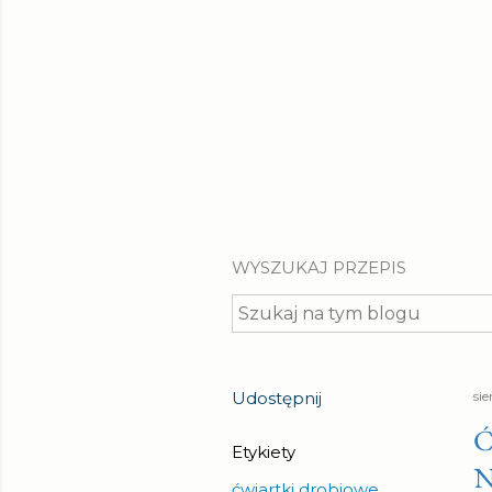
WYSZUKAJ PRZEPIS
Udostępnij
si
Ć
Etykiety
N
ćwiartki drobiowe