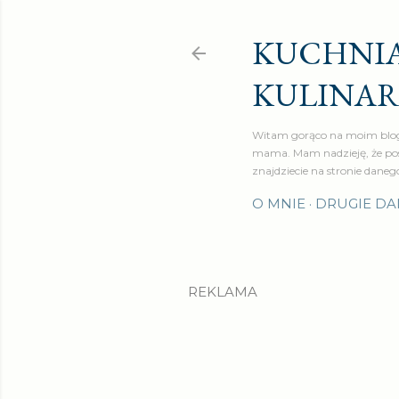
KUCHNIA
KULINA
Witam gorąco na moim blog
mama. Mam nadzieję, że pos
znajdziecie na stronie daneg
O MNIE
DRUGIE DA
REKLAMA