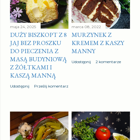
maja 24, 2025
marca 08, 2022
DUŻY BISZKOPT Z 8
MURZYNEK Z
JAJ BEZ PROSZKU
KREMEM Z KASZY
DO PIECZENIA Z
MANNY
MASĄ BUDYNIOWĄ
Udostępnij
2 komentarze
Z ŻÓŁTKAMI I
KASZĄ MANNĄ
Udostępnij
Prześlij komentarz