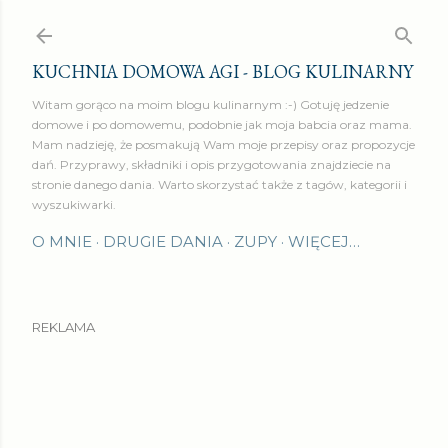
Przejdź do głównej zawartości
KUCHNIA DOMOWA AGI - BLOG KULINARNY
Witam gorąco na moim blogu kulinarnym :-) Gotuję jedzenie
domowe i po domowemu, podobnie jak moja babcia oraz mama.
Mam nadzieję, że posmakują Wam moje przepisy oraz propozycje
dań. Przyprawy, składniki i opis przygotowania znajdziecie na
stronie danego dania. Warto skorzystać także z tagów, kategorii i
wyszukiwarki.
O MNIE
DRUGIE DANIA
ZUPY
WIĘCEJ…
REKLAMA