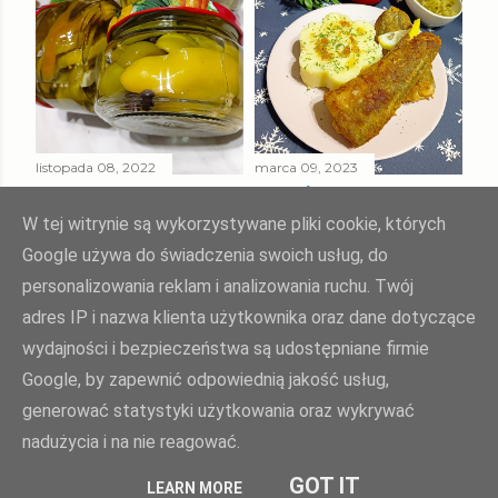
listopada 08, 2022
marca 09, 2023
PAPRYKA ZIELONA
SMAŻONY
W ZALEWIE
MORSZCZUK
W tej witrynie są wykorzystywane pliki cookie, których
SŁODKO - KWAŚNEJ
TUSZKA
Google używa do świadczenia swoich usług, do
personalizowania reklam i analizowania ruchu. Twój
Udostępnij
Prześlij komentarz
Udostępnij
Prześlij komentarz
adres IP i nazwa klienta użytkownika oraz dane dotyczące
wydajności i bezpieczeństwa są udostępniane firmie
Google, by zapewnić odpowiednią jakość usług,
Agnieszka Żuk - Swojskie jedzonko, domowa kuchnia Agi
generować statystyki użytkowania oraz wykrywać
nadużycia i na nie reagować.
polityka prywatności
| opiekun bloga:
weblove.pl
GOT IT
LEARN MORE