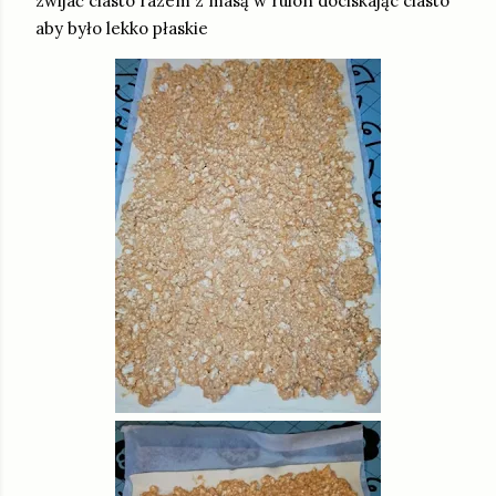
zwijać ciasto razem z masą w rulon dociskając ciasto
aby było lekko płaskie