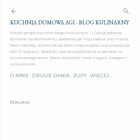
Przejdź do głównej zawartości
KUCHNIA DOMOWA AGI - BLOG KULINARNY
Witam gorąco na moim blogu kulinarnym :-) Gotuję jedzenie
domowe i po domowemu, podobnie jak moja babcia oraz mama.
Mam nadzieję, że posmakują Wam moje przepisy oraz propozycje
dań. Przyprawy, składniki i opis przygotowania znajdziecie na
stronie danego dania. Warto skorzystać także z tagów, kategorii i
wyszukiwarki.
O MNIE
DRUGIE DANIA
ZUPY
WIĘCEJ…
REKLAMA