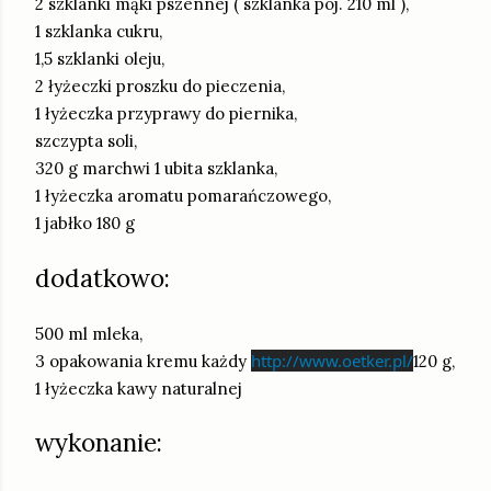
2 szklanki mąki pszennej ( szklanka poj. 210 ml ),
1 szklanka cukru,
1,5 szklanki oleju,
2 łyżeczki proszku do pieczenia,
1 łyżeczka przyprawy do piernika,
szczypta soli,
320 g marchwi 1 ubita szklanka,
1 łyżeczka aromatu pomarańczowego,
1 jabłko 180 g
dodatkowo:
500 ml mleka,
http://www.oetker.pl/
3 opakowania kremu każdy
120 g,
1 łyżeczka kawy naturalnej
wykonanie: