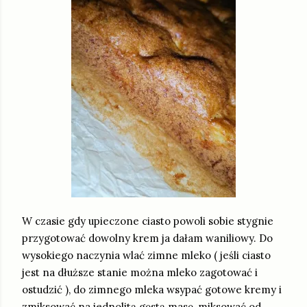
W czasie gdy upieczone ciasto powoli sobie stygnie
przygotować dowolny krem ja dałam waniliowy. Do
wysokiego naczynia wlać zimne mleko ( jeśli ciasto
jest na dłuższe stanie można mleko zagotować i
ostudzić ), do zimnego mleka wsypać gotowe kremy i
zmiksować na jednolitą gęstą masę, miksować od