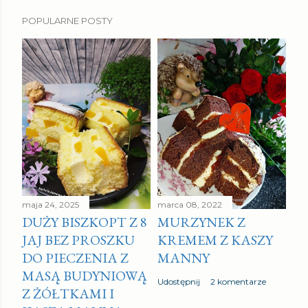
POPULARNE POSTY
maja 24, 2025
marca 08, 2022
DUŻY BISZKOPT Z 8
MURZYNEK Z
JAJ BEZ PROSZKU
KREMEM Z KASZY
DO PIECZENIA Z
MANNY
MASĄ BUDYNIOWĄ
Udostępnij
2 komentarze
Z ŻÓŁTKAMI I