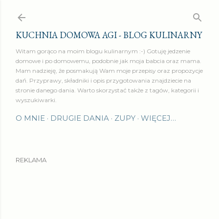
Przejdź do głównej zawartości
KUCHNIA DOMOWA AGI - BLOG KULINARNY
Witam gorąco na moim blogu kulinarnym :-) Gotuję jedzenie
domowe i po domowemu, podobnie jak moja babcia oraz mama.
Mam nadzieję, że posmakują Wam moje przepisy oraz propozycje
dań. Przyprawy, składniki i opis przygotowania znajdziecie na
stronie danego dania. Warto skorzystać także z tagów, kategorii i
wyszukiwarki.
O MNIE
DRUGIE DANIA
ZUPY
WIĘCEJ…
REKLAMA