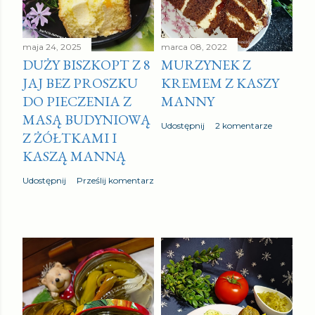
maja 24, 2025
marca 08, 2022
DUŻY BISZKOPT Z 8
MURZYNEK Z
JAJ BEZ PROSZKU
KREMEM Z KASZY
DO PIECZENIA Z
MANNY
MASĄ BUDYNIOWĄ
Udostępnij
2 komentarze
Z ŻÓŁTKAMI I
KASZĄ MANNĄ
Udostępnij
Prześlij komentarz