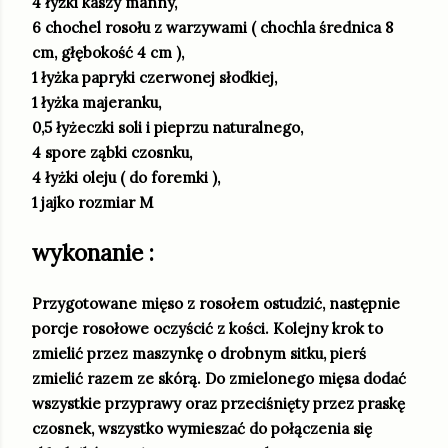
4 łyżki kaszy manny,
6 chochel rosołu z warzywami ( chochla średnica 8
cm, głębokość 4 cm ),
1 łyżka papryki czerwonej słodkiej,
1 łyżka majeranku,
0,5 łyżeczki soli i pieprzu naturalnego,
4 spore ząbki czosnku,
4 łyżki oleju ( do foremki ),
1 jajko rozmiar M
wykonanie :
Przygotowane mięso z rosołem ostudzić, następnie
porcje rosołowe oczyścić z kości. Kolejny krok to
zmielić przez maszynkę o drobnym sitku, pierś
zmielić razem ze skórą. Do zmielonego mięsa dodać
wszystkie przyprawy oraz przeciśnięty przez praskę
czosnek, wszystko wymieszać do połączenia się