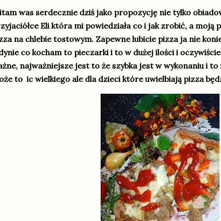
tam was serdecznie dziś jako propozycję nie tylko obiado
zyjaciółce Eli która mi powiedziała co i jak zrobić, a moją 
zza na chlebie tostowym. Zapewne lubicie pizza ja nie konie
dynie co kocham to pieczarki i to w dużej ilości i oczywiści
żne, najważniejsze jest to że szybka jest w wykonaniu i to 
że to ic wielkiego ale dla dzieci które uwielbiają pizza bę