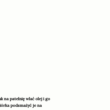
 na patelnię wlać olej i go
iórka podsmażyć je na