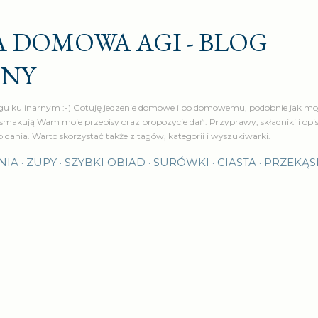
Przejdź do głównej zawartości
 DOMOWA AGI - BLOG
RNY
u kulinarnym :-) Gotuję jedzenie domowe i po domowemu, podobnie jak moj
makują Wam moje przepisy oraz propozycje dań. Przyprawy, składniki i op
o dania. Warto skorzystać także z tagów, kategorii i wyszukiwarki.
NIA
ZUPY
SZYBKI OBIAD
SURÓWKI
CIASTA
PRZEKĄS