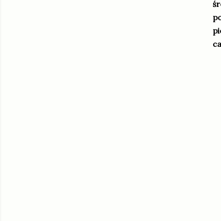
śr
po
pi
ca