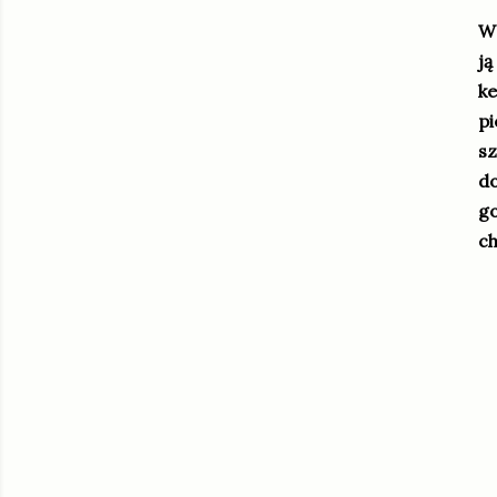
W 
ją
ke
pi
sz
do
go
ch