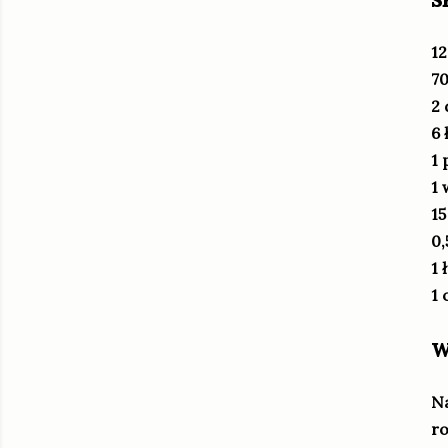
12
70
2 
6 
1 
1 
15
0,
1 
1 
w
Na
ro