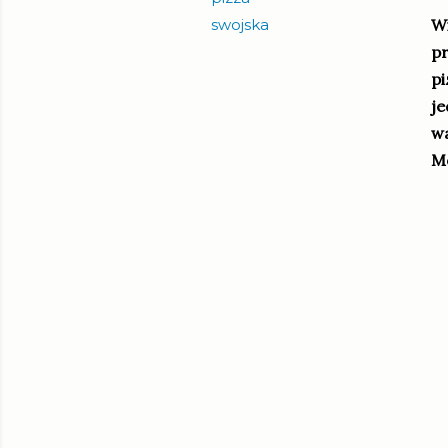
swojska
Wi
pr
pi
je
wa
Mo