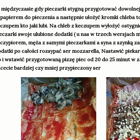
międzyczasie gdy pieczarki stygną przygotować dowolnej 
 papierem do pieczenia a następnie ułożyć kromki chleba
czupem kto jaki lubi. Na chleb z keczupem wyłożyć ostygnię
eczarki swoje ulubione dodatki ( u nas w trzech wersjach m
czypiorem, męża z samymi pieczarkami a syna z szynką z
datki po całości rozsypać ser mozzarella, Nastawić piekar
 i wstawić przygotowaną pizzę piec od 20 do 25 minut w z
cecie bardziej czy mniej przypieczony ser