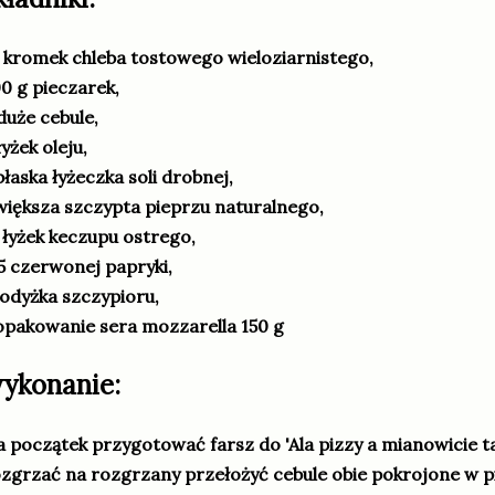
 kromek chleba tostowego wieloziarnistego,
0 g pieczarek,
duże cebule,
łyżek oleju,
płaska łyżeczka soli drobnej,
większa szczypta pieprzu naturalnego,
 łyżek keczupu ostrego,
5 czerwonej papryki,
łodyżka szczypioru,
opakowanie sera mozzarella 150 g
ykonanie:
 początek przygotować farsz do 'Ala pizzy a mianowicie tak
zgrzać na rozgrzany przełożyć cebule obie pokrojone w p