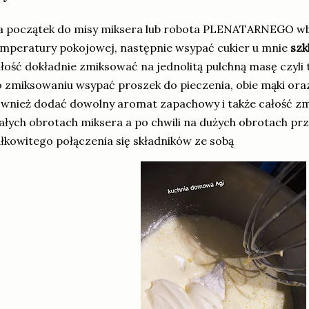
 początek do misy miksera lub robota PLENATARNEGO wbić
mperatury pokojowej, następnie wsypać cukier u mnie
szk
łość dokładnie zmiksować na jednolitą pulchną masę czy
 zmiksowaniu wsypać proszek do pieczenia, obie mąki o
wnież dodać dowolny aromat zapachowy i także całość z
łych obrotach miksera a po chwili na dużych obrotach pr
łkowitego połączenia się składników ze sobą