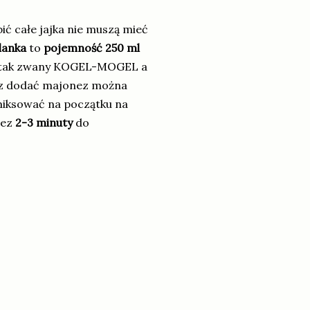
 całe jajka nie muszą mieć
lanka
to
pojemność 250 ml
li tak zwany KOGEL-MOGEL a
raz dodać majonez można
miksować na początku na
zez
2-3 minuty
do