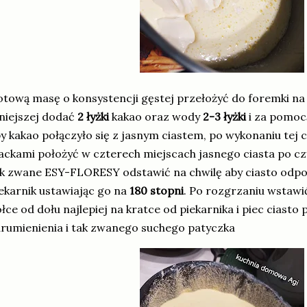
tową masę o konsystencji gęstej przełożyć do foremki na
niejszej dodać
2 łyżki
kakao oraz wody
2-3 łyżki
i za pomoc
y kakao połączyło się z jasnym ciastem, po wykonaniu tej 
ackami położyć w czterech miejscach jasnego ciasta po cz
k zwane ESY-FLORESY odstawić na chwilę aby ciasto odp
ekarnik ustawiając go na
180 stopni
. Po rozgrzaniu wstawi
łce od dołu najlepiej na kratce od piekarnika i piec ciasto
rumienienia i tak zwanego suchego patyczka