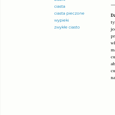
ciasta
ciasta pieczone
Dz
wypieki
ty
zwykłe ciasto
je
pr
wł
ma
cu
ab
cu
na