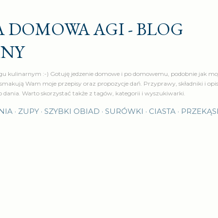
Przejdź do głównej zawartości
 DOMOWA AGI - BLOG
RNY
u kulinarnym :-) Gotuję jedzenie domowe i po domowemu, podobnie jak moj
makują Wam moje przepisy oraz propozycje dań. Przyprawy, składniki i op
o dania. Warto skorzystać także z tagów, kategorii i wyszukiwarki.
NIA
ZUPY
SZYBKI OBIAD
SURÓWKI
CIASTA
PRZEKĄS