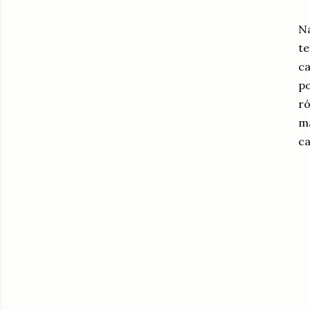
Na
te
ca
po
ró
ma
ca