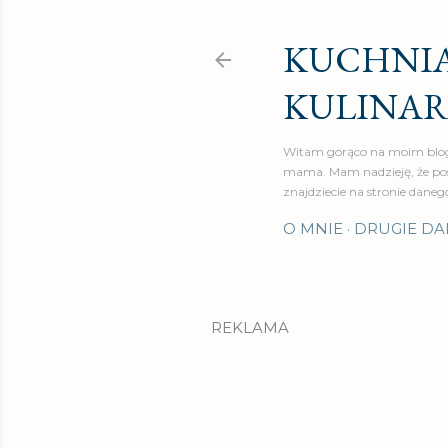
KUCHNIA
KULINA
Witam gorąco na moim blog
mama. Mam nadzieję, że pos
znajdziecie na stronie daneg
O MNIE
DRUGIE DA
REKLAMA