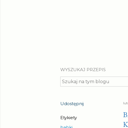
WYSZUKAJ PRZEPIS
Udostępnij
lu
B
Etykiety
babki