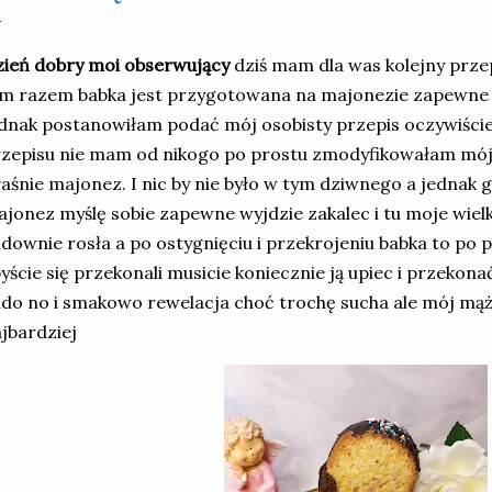
ień dobry moi obserwujący
dziś mam dla was kolejny przep
m razem babka jest przygotowana na majonezie zapewne 
dnak postanowiłam podać mój osobisty przepis oczywiści
zepisu nie mam od nikogo po prostu zmodyfikowałam mój 
aśnie majonez. I nic by nie było w tym dziwnego a jednak 
jonez myślę sobie zapewne wyjdzie zakalec i tu moje wiel
downie rosła a po ostygnięciu i przekrojeniu babka to po 
yście się przekonali musicie koniecznie ją upiec i przekonać
do no i smakowo rewelacja choć trochę sucha ale mój mąż w
jbardziej