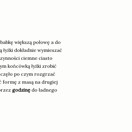
 babkę większą połowę a do
ą łyżki dokładnie wymieszać
czynności ciemne ciasto
ym końcówką łyżki zrobić
oczęło po czym rozgrzać
ć formę z masą na drugiej
 przez
godzinę
do ładnego