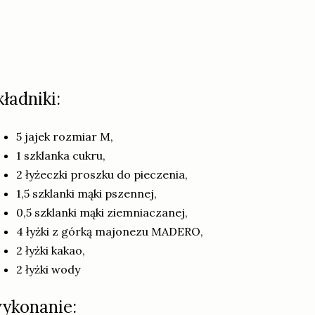
kładniki:
5 jajek rozmiar M,
1 szklanka cukru,
2 łyżeczki proszku do pieczenia,
1,5 szklanki mąki pszennej,
0,5 szklanki mąki ziemniaczanej,
4 łyżki z górką majonezu MADERO,
2 łyżki kakao,
2 łyżki wody
ykonanie: