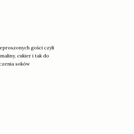
eproszonych gości czyli
liny, cukier i tak do
zczenia soków