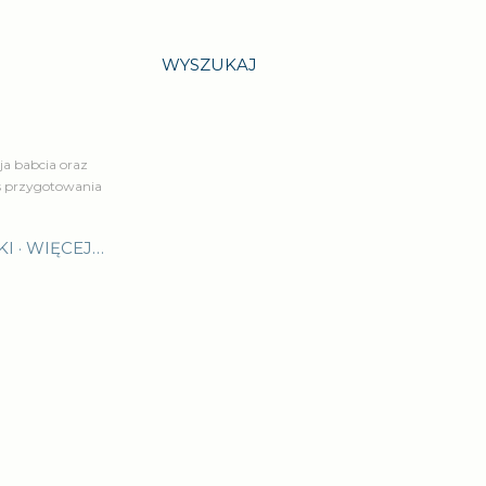
WYSZUKAJ
a babcia oraz
is przygotowania
KI
WIĘCEJ…