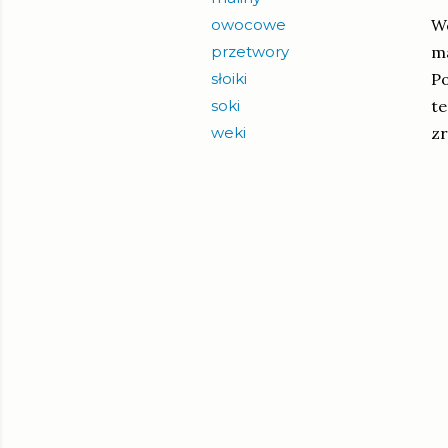
owocowe
Wc
przetwory
ma
słoiki
Po
soki
te
weki
zr