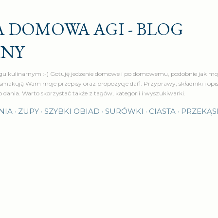
Przejdź do głównej zawartości
 DOMOWA AGI - BLOG
RNY
u kulinarnym :-) Gotuję jedzenie domowe i po domowemu, podobnie jak moj
makują Wam moje przepisy oraz propozycje dań. Przyprawy, składniki i op
o dania. Warto skorzystać także z tagów, kategorii i wyszukiwarki.
NIA
ZUPY
SZYBKI OBIAD
SURÓWKI
CIASTA
PRZEKĄS