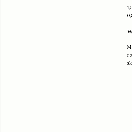
1,
0,
w
Ma
ro
sk