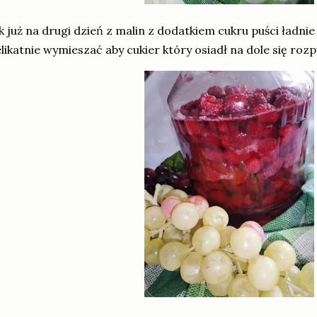
k już na drugi dzień z malin z dodatkiem cukru puści ładni
likatnie wymieszać aby cukier który osiadł na dole się rozp