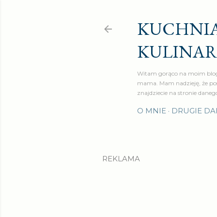
KUCHNIA
KULINA
Witam gorąco na moim blog
mama. Mam nadzieję, że pos
znajdziecie na stronie daneg
O MNIE
DRUGIE DA
REKLAMA