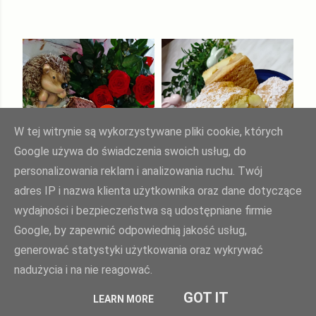
W tej witrynie są wykorzystywane pliki cookie, których
Google używa do świadczenia swoich usług, do
personalizowania reklam i analizowania ruchu. Twój
adres IP i nazwa klienta użytkownika oraz dane dotyczące
wydajności i bezpieczeństwa są udostępniane firmie
marca 08, 2022
listopada 11, 2022
MURZYNEK Z
CIASTO " UŚMIECH
Google, by zapewnić odpowiednią jakość usług,
KREMEM Z KASZY
TEŚCIOWEJ "
generować statystyki użytkowania oraz wykrywać
MANNY
nadużycia i na nie reagować.
Udostępnij
4 komentarze
Udostępnij
2 komentarze
GOT IT
LEARN MORE