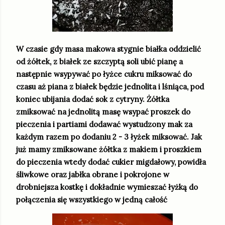
W czasie gdy masa makowa stygnie białka oddzielić
od żółtek, z białek ze szczyptą soli ubić pianę a
następnie wsypywać po łyżce cukru miksować do
czasu aż piana z białek będzie jednolita i lśniąca, pod
koniec ubijania dodać sok z cytryny. Żółtka
zmiksować na jednolitą masę wsypać proszek do
pieczenia i partiami dodawać wystudzony mak za
każdym razem po dodaniu 2 - 3 łyżek miksować. Jak
już mamy zmiksowane żółtka z makiem i proszkiem
do pieczenia wtedy dodać cukier migdałowy, powidła
śliwkowe oraz jabłka obrane i pokrojone w
drobniejsza kostkę i dokładnie wymieszać łyżką do
połączenia się wszystkiego w jedną całość