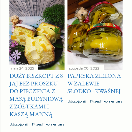
maja 24, 2025
listopada 08, 2022
DUŻY BISZKOPT Z 8
PAPRYKA ZIELONA
JAJ BEZ PROSZKU
W ZALEWIE
DO PIECZENIA Z
SŁODKO - KWAŚNEJ
MASĄ BUDYNIOWĄ
Udostępnij
Prześlij komentarz
Z ŻÓŁTKAMI I
KASZĄ MANNĄ
Udostępnij
Prześlij komentarz