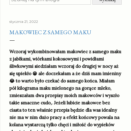
stycznia 21, 2022
MAKOWIEC Z SAMEGO MAKU
Wczoraj wykombinowałam makowiec z samego maku
z jabłkami, wiórkami kokosowymi i powidłami
śliwkowymi siedziałam wczoraj do drugiej w nocy aż
się upiekło 😁 ale doczekałam a że dziś mam imieniny
😂 to warto było czekać do samego końca. Miałam
pół kilograma maku mielonego na gorące mleko,
zmieszałam dwa przepisy moich makowców i wyszło
takie smaczne cudo,. Jeżeli lubicie makowce bez
ciasta to ten właśnie przepis będzie dla was idealny
nie ma w nim dużo pracy a efekt końcowy powala na
kolana wystarczą tylko chęci i miłość do wypieków