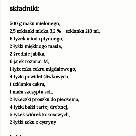
składniki:
500 g maku mielonego,
2,5 szklanki mleka 3,2 % - szklanka 210 ml,
6 łyżek miodu płynnego,
2 łyżki miękkiego masła,
2 średnie jabłka,
6 jajek rozmiar M,
1 łyżeczka cukru migdałowego,
4 łyżki powideł śliwkowych,
1 szklanka cukru,
1 mała szczypta soli,
2 łyżeczki proszku do pieczenia,
4 łyżki bułki tartej drobnej,
5 łyżek wiórek kokosowych,
2 łyżki soku z cytryny