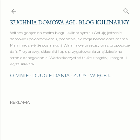
Przejdź do głównej zawartości
KUCHNIA DOMOWA AGI - BLOG KULINARNY
Witam gorąco na moim blogu kulinarnym :-) Gotuję jedzenie
domowe i po domowemu, podobnie jak moja babcia oraz mama.
Mam nadzieję, że posmakują Wam moje przepisy oraz propozycje
dań. Przyprawy, składniki i opis przygotowania znajdziecie na
stronie danego dania. Warto skorzystać także z tagów, kategorii i
wyszukiwarki.
O MNIE
DRUGIE DANIA
ZUPY
WIĘCEJ…
REKLAMA